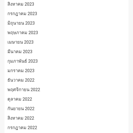
สิงหาคม 2023
กรกฎาคม 2023
มิถุนายน 2023
พฤษภาคม 2023
เมษายน 2023
มีนาคม 2023
กุมภาพันธ์ 2023
มกราคม 2023
ธันวาคม 2022
พฤศจิกายน 2022
ตุลาคม 2022
กันยายน 2022
สิงหาคม 2022
กรกฎาคม 2022