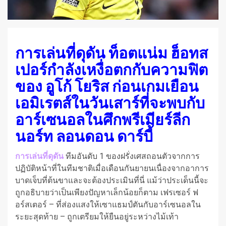
การเล่นที่ดุดัน ท็อตแน่ม ฮ็อทส
เปอร์กําลังเหงื่อตกกับความฟิต
ของ อูโก้ โยริส ก่อนเกมเยือน
เอมิเรตส์ในวันเสาร์ที่จะพบกับ
อาร์เซนอลในศึกพรีเมียร์ลีก
นอร์ท ลอนดอน ดาร์บี้
การเล่นที่ดุดัน
ทีมอันดับ 1 ของฝรั่งเศสถอนตัวจากการ
ปฏิบัติหน้าที่ในทีมชาติเมื่อเดือนกันยายนเนื่องจากอาการ
บาดเจ็บที่ต้นขาและจะต้องประเมินที่นี่ แม้ว่าประเด็นนี้จะ
ถูกอธิบายว่าเป็นเพียงปัญหาเล็กน้อยก็ตาม เฟรเซอร์ ฟ
อร์สเตอร์ – ที่ส่องแสงให้เซาแธมป์ตันกับอาร์เซนอลใน
ระยะสุดท้าย – ถูกเตรียมให้ยืนอยู่ระหว่างไม้เท้า