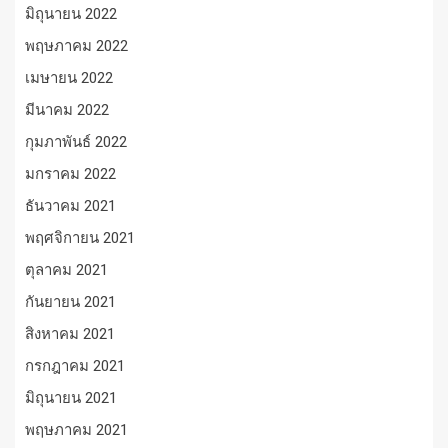
มิถุนายน 2022
พฤษภาคม 2022
เมษายน 2022
มีนาคม 2022
กุมภาพันธ์ 2022
มกราคม 2022
ธันวาคม 2021
พฤศจิกายน 2021
ตุลาคม 2021
กันยายน 2021
สิงหาคม 2021
กรกฎาคม 2021
มิถุนายน 2021
พฤษภาคม 2021