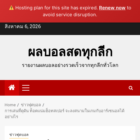
Hosting plan for this site has expired.
Renew now
to
avoid service disruption.
Skip
สิงหาคม 6, 2026
to
content
ผลบอลสดทุกลีก
รายงานผลบอลอย่างรวดเร็วจากทุกลีกทั่วโลก
Primary
Menu
Home
ข่าวฟุตบอล
การเล่นที่ดุดัน ท็อตแน่มฮ็อทสเปอร์ จะลงสนามในเกมกับอาร์เซนอลได้
อย่างไร
ข่าวฟุตบอล