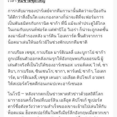
เวลา
ทีมชาติชุดใหญ่
การกลับมาของปาร์เตย์จากทีมกานานั้นคิดว่าจะป้องกัน
ได้ดีกว่าสิ่งอื่นใด และกองกลางก็น่าจะดีที่จะฟอร์มการ
เป็นพันธมิตรกับกรานิต ชาก้า ที่นี่ แม้จะทําประตูได้ไกล
ในเกมกับเบรนท์ฟอร์ด แต่ฟาบิโอ วิเอร่า ก็น่าจะถูกลดชั้น
ลงมานั่งสํารองหลัง มาร์ติน โอเดการ์ด ฟื้นตัวจากการ
น็อคมาเล่นให้นอร์เวย์ในช่วงพักเบรกทีมชาติ
กาเบรียล เชซุส, กาเบรียล มาร์ติเนลลี่ และบูกาโย่ ซาก้า
ถูกเปลี่ยนตัวออกหลังเกมรุกให้อังกฤษพบกับเยอรมนี ผู้
เล่นตัวจริงที่เป็นไปได้ของอาร์เซนอล: แรมส์เดล; ไวท์, ซา
ลิบา, กาเบรียล, ซินเชนโก; ชากา, พาร์เตย์; ซาก้า, โอเดก
าร์ด, มาร์ติเนลลี่; เชซุส เคนยา: เอเลียด คิปโชเก้ อวยพร
ให้สเปอร์สโชคดีก่อนเกมปะทะอาร์เซนอล
ไนโรบี — หลังจากตกเป็นข่าวพาดหัวข่าวด้วยสถิติโลก
มาราธอนครั้งใหม่ที่เบอร์ลิน เอลีอุด คิปโชเก้ ซูเปอร์ส
ตาร์ชื่อดังหวังว่าความสําเร็จของเขาจะย้ายไปเล่นให้กับ
ท็อตแน่ม ฮ็อทสเปอร์ทีมในพรีเมียร์ลีกอังกฤษเมื่อพวกเขา