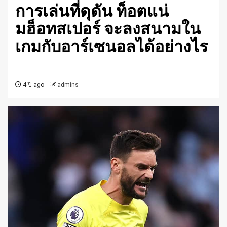
การเล่นที่ดุดัน ท็อตแน่
มฮ็อทสเปอร์ จะลงสนามใน
เกมกับอาร์เซนอลได้อย่างไร
4 ปี ago
admins