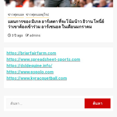
ข่าวฟุตบอล
ข่าวฟุตบอลยุโรป
แผนการของ มิเกล อาร์เตตา ที่จะโน้มน้าว อิวาน โทนี่ย์
ว่าเขาต้องเข้าร่วม อาร์เซนอล ในเดือนมกราคม
3 ปี ago
admins
https://briarfairfarm.com
https://www.spreadsheet-sports.com
https://dsldequine.info/
https://www.pspolo.com
https://www.kyracquetball.com
ค้นหา
สำหรับ: