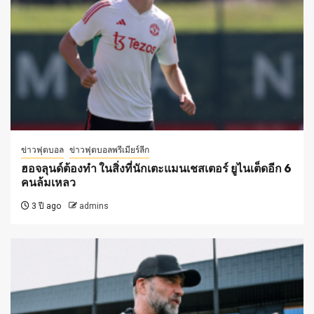
ข่าวฟุตบอล
ข่าวฟุตบอลพรีเมียร์ลีก
ฮอจลุนด์ต้องทำ ในสิ่งที่นักเตะแมนเชสเตอร์ ยูไนเต็ดอีก 6
คนล้มเหลว
3 ปี ago
admins