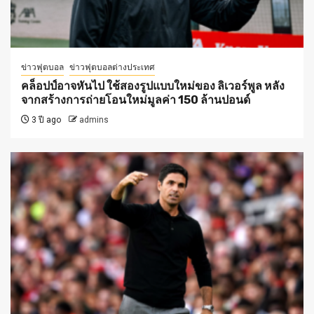
ข่าวฟุตบอล
ข่าวฟุตบอลต่างประเทศ
คล็อปป์อาจหันไป ใช้สองรูปแบบใหม่ของ ลิเวอร์พูล หลัง
จากสร้างการถ่ายโอนใหม่มูลค่า 150 ล้านปอนด์
3 ปี ago
admins