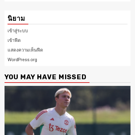
นิยาม
เข้าสู่ระบบ
เข้าฟีด
แสดงความเห็นฟีด
WordPress.org
YOU MAY HAVE MISSED