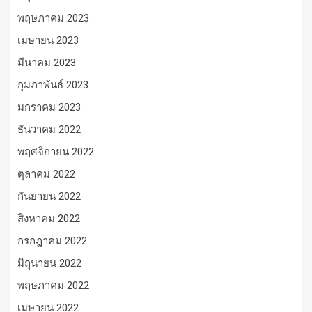
พฤษภาคม 2023
เมษายน 2023
มีนาคม 2023
กุมภาพันธ์ 2023
มกราคม 2023
ธันวาคม 2022
พฤศจิกายน 2022
ตุลาคม 2022
กันยายน 2022
สิงหาคม 2022
กรกฎาคม 2022
มิถุนายน 2022
พฤษภาคม 2022
เมษายน 2022