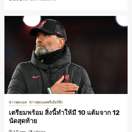
ข่าวฟุตบอล
ข่าวฟุตบอลพรีเมียร์ลีก
เตรียมพร้อม สิ่งนี้ทำให้มี 10 แต้มจาก 12
นัดสุดท้าย