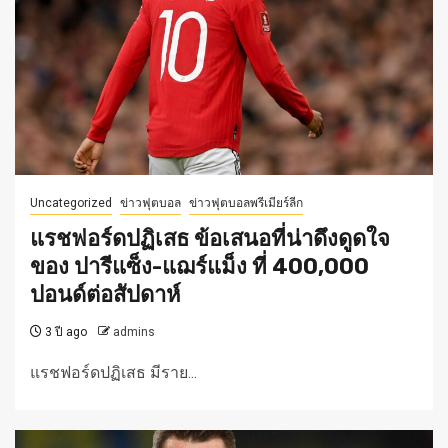
Uncategorized
ข่าวฟุตบอล
ข่าวฟุตบอลพรีเมียร์ลีก
แรชฟอร์ดปฏิเสธ ข้อเสนอที่น่าดึงดูดใจ
ของ ปารีแซ็ง-แฌร์แม็ง ที่ 400,000
ปอนด์ต่อสัปดาห์
3 ปี ago
admins
แรชฟอร์ดปฏิเสธ มีราย...