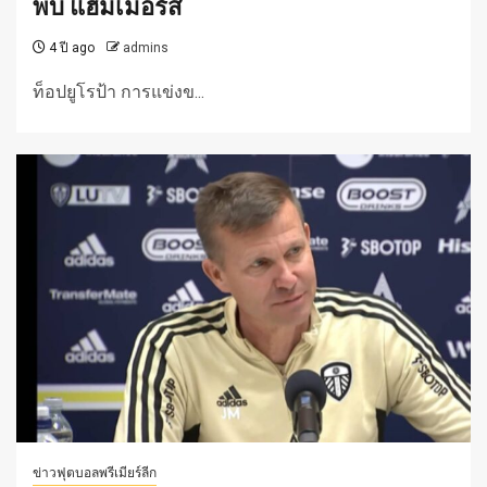
พบ แฮมเมอร์ส
4 ปี ago
admins
ท็อปยูโรป้า การแข่งข...
ข่าวฟุตบอลพรีเมียร์ลีก