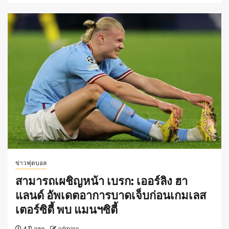
ข่าวฟุตบอล
สามารถเผชิญหน้า เบรก: เออร์ลิง ฮา
แลนด์ อัพเดตอาการบาดเจ็บก่อนเกมเลส
เตอร์ซิตี้ พบ แมนฯซิตี้