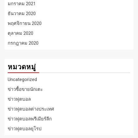
มกราคม 2021
ธันวาคม 2020
พฤศจิกายน 2020
ตุลาคม 2020
กรกฎาคม 2020
หมวดหมู่
Uncategorized
ข่าวซื้อขายนักเตะ
ข่าวฟุตบอล
ข่าวฟุตบอลต่างประเทศ
ข่าวฟุตบอลพรีเมียร์ลีก
ข่าวฟุตบอลยุโรป