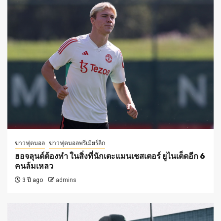
ข่าวฟุตบอล
ข่าวฟุตบอลพรีเมียร์ลีก
ฮอจลุนด์ต้องทำ ในสิ่งที่นักเตะแมนเชสเตอร์ ยูไนเต็ดอีก 6
คนล้มเหลว
3 ปี ago
admins