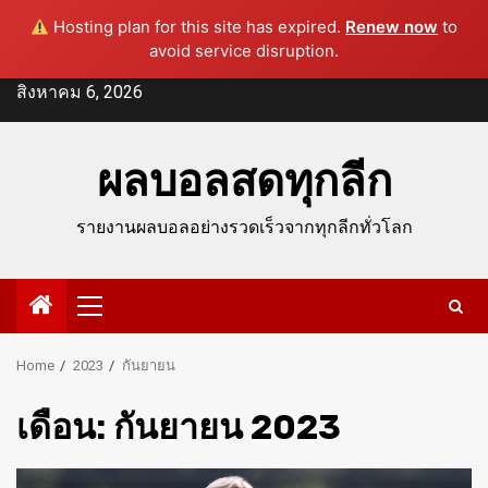
Hosting plan for this site has expired.
Renew now
to
avoid service disruption.
Skip
สิงหาคม 6, 2026
to
content
ผลบอลสดทุกลีก
รายงานผลบอลอย่างรวดเร็วจากทุกลีกทั่วโลก
Primary
Menu
Home
2023
กันยายน
เดือน:
กันยายน 2023