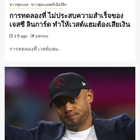
ข่าวฟุตบอล
ข่าวฟุตบอลพรีเมียร์ลีก
การทดลองที่ ไม่ประสบความสำเร็จของ
เจสซี ลินการ์ด ทำให้เวสต์แฮมต้องเสียเงิน
3 ปี ago
admins
การทดลองที่ เวสต์แฮม...