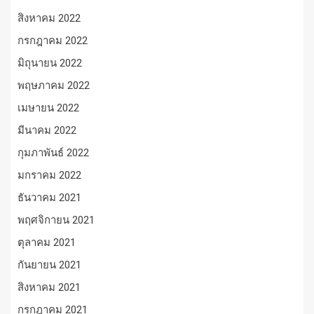
สิงหาคม 2022
กรกฎาคม 2022
มิถุนายน 2022
พฤษภาคม 2022
เมษายน 2022
มีนาคม 2022
กุมภาพันธ์ 2022
มกราคม 2022
ธันวาคม 2021
พฤศจิกายน 2021
ตุลาคม 2021
กันยายน 2021
สิงหาคม 2021
กรกฎาคม 2021