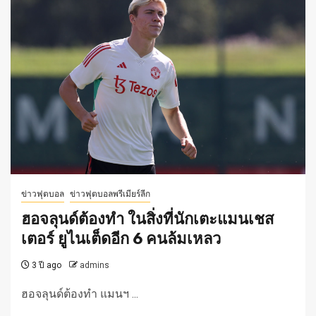
ข่าวฟุตบอล
ข่าวฟุตบอลพรีเมียร์ลีก
ฮอจลุนด์ต้องทำ ในสิ่งที่นักเตะแมนเชส
เตอร์ ยูไนเต็ดอีก 6 คนล้มเหลว
3 ปี ago
admins
ฮอจลุนด์ต้องทำ แมนฯ ...