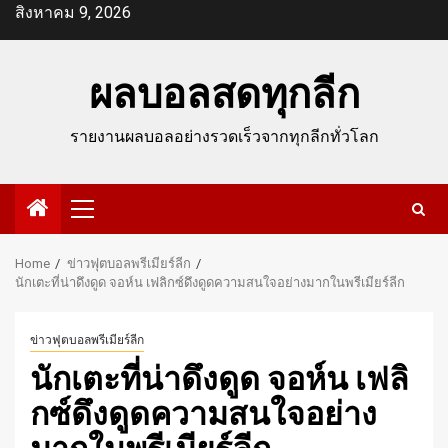
Skip
สิงหาคม 9, 2026
to
content
ผลบอลสดทุกลีก
รายงานผลบอลอย่างรวดเร็วจากทุกลีกทั่วโลก
Primary
Menu
Home
ข่าวฟุตบอลพรีเมียร์ลีก
นักเตะที่น่าดึงดูด จอห์น เฟลิกซ์ดึงดูดความสนใจอย่างมากในพรีเมียร์ลีก
ข่าวฟุตบอลพรีเมียร์ลีก
นักเตะที่น่าดึงดูด จอห์น เฟลิ
กซ์ดึงดูดความสนใจอย่าง