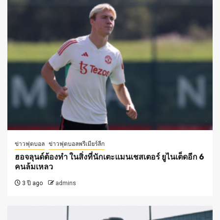
ข่าวฟุตบอล
ข่าวฟุตบอลพรีเมียร์ลีก
ฮอจลุนด์ต้องทำ ในสิ่งที่นักเตะแมนเชสเตอร์ ยูไนเต็ดอีก 6
คนล้มเหลว
3 ปี ago
admins