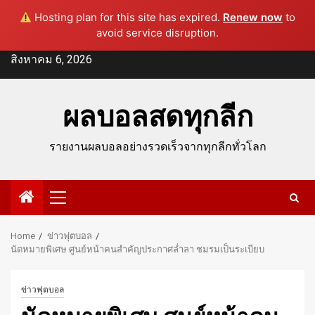
Hosting plan for this site has expired.
Renew now
to
avoid service disruption.
Skip
สิงหาคม 6, 2026
to
content
ผลบอลสดทุกลีก
รายงานผลบอลอย่างรวดเร็วจากทุกลีกทั่วโลก
Primary
Menu
Home
ข่าวฟุตบอล
นัดหมายพิเศษ ศูนย์หน้าคนสำคัญประกาศล่ำลา ชมรมเป็นระเบียบ
ข่าวฟุตบอล