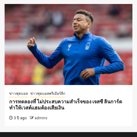
ข่าวฟุตบอล
ข่าวฟุตบอลพรีเมียร์ลีก
การทดลองที่ ไม่ประสบความสำเร็จของ เจสซี ลินการ์ด
ทำให้เวสต์แฮมต้องเสียเงิน
3 ปี ago
admins