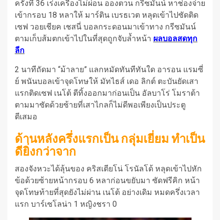
ครั้งที่ 36 เร่งเครื่องไม่ผ่อน อองตวน กรีซมันน์ หาช่องจ่าย
เข้ากรอบ 18 หลาให้ มาร์ติน เบรธเวต หลุดเข้าไปซัดติด
เซฟ วอยเชียค เชสนี่ บอลกระดอนมาเข้าทาง กรีซมันน์
ตามเก็บส้มตกเข้าไปในที่สุดถูกจับล้ำหน้า
ผลบอลสดทุก
ลีก
2 นาทีถัดมา “ม้าลาย” แลกหมัดทันทีทันใด อารอน แรมซี่
ย์ พนันบอลเข้าจุดโทษให้ มัทไธส์ เดอ ลิกต์ ตะบันยัดเสา
แรกติดเซฟ เนโต้ ตีทิ้งออกมาก่อนเป็น อัลบาโร่ โมราต้า
ตามมาซัดด้วยซ้ายที่เสาไกลก็ไม่ดีพอเพียงเป็นประตู
ตีเสมอ
ด้านหลังครึ่งแรกเป็น กลุ่มเยี่ยม ทำเป็น
ดียิ่งกว่าจาก
สองจังหวะได้ลุ้นของ คริสเตียโน่ โรนัลโด้ หลุดเข้าไปหัก
ข้อด้วยซ้ายหน้ากรอบ 6 หลาก่อนขยับมา ซัดฟรีคิก หน้า
จุดโทษท้ายที่สุดยังไม่ผ่าน เนโต้ อย่างเดิม หมดครึ่งเวลา
แรก บาร์เซโลน่า 1 หญิงชรา 0