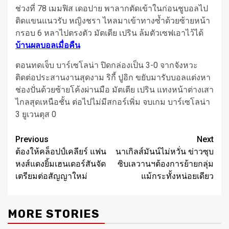
ช่วงที่ 78 เมมฟิส เดอปาย พาลากตัดเข้าในก่อนชูบอลไป
ติดแขนแนวรับ หญิงชรา ไหลมาเข้าทางซ้ำด้วยซ้ายหน้า
กรอบ 6 หลาไปตรงตัว มัตเตีย เปริน ล้มตัวเซฟเอาไว้ได้
บ้านผลบอลเมื่อคืน
ตอนทดเจ็บ บาร์เซโลน่า ปิดกล่องเป็น 3-0 จากจังหวะ
ติดต่อประสานงานสุดงาม ริกี้ ปูอิก ขยับมารับบอลแต่งหา
ช่องปั่นด้วยซ้ายโค้งผ่านมือ มัตเตีย เปริน แทงหน้าต่างเสา
ไกลสุดเหนือชั้น ต่อไปไม่มีสกอร์เพิ่ม จบเกม บาร์เซโลน่า
3 ยูเวนตุส 0
Post
Previous
Next
ต้องให้คล็อปป์เคลียร์ แฟน
นาเกิลส์มันน์ไม่หวั่น ข่าวซุบ
navigation
หงส์แดงยิ้มเฮนเดอร์สันจัด
ซิบเลวานฯต้องการย้ายกลุ่ม
เตรียมต่อสัญญาใหม่
แม้กระทั้งหน่อยเดียว
MORE STORIES