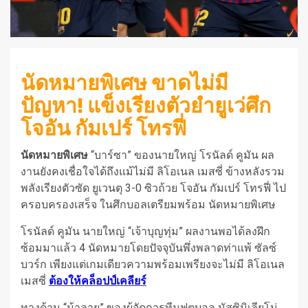
นัดหมายพิเศษ ขาดไม่มี
ปัญหา! แข็งเรียงตัวยำยูเว่ศึก
โจอัน กัมเปร์ โทรฟี่
นัดหมายพิเศษ
“บาร์ซา” ของนายใหญ่ โรนัลด์ คูมัน ผล
งานยังคงเชื่อใจได้ถึงแม้ไม่มี ลิโอเนล เมสซี่ ข้างหลังรวม
พลังเรียงตัวซัด ยูเวนตุ 3-0 ซิวถ้วย โจอัน กัมเปร์ โทรฟี่ ไป
ครอบครองเสร็จ ในศึกบอลเตรียมพร้อม นัดหมายพิเศษ
โรนัลด์ คูมัน นายใหญ่ “เจ้าบุญทุ่ม” ผลงานพอได้ลงฝึก
ซ้อมมาแล้ว 4 นัดหมายโดยปัจจุบันพึ่งพลาดท่าแพ้ ซัลซ์
บวร์ก เพียงแต่เกมเดียวความพร้อมเพรียงจะไม่มี ลิโอเนล
เมสซี่
ต้องให้คล็อปป์เคลียร์
ทางด้าน “ม้าลาย” ของผู้จัดการทีมฟุตบอล มัสซิมิเลียโน่