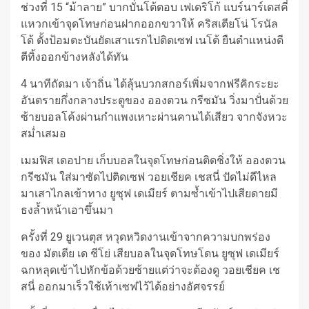
ช่วงที่ 15 “ม้าลาย” บากบั่นโต้ตอบ เฟเดริโก้ แบร์นาร์เดสคี่
แหวกเข้าจุดโทษก่อนฝากออกขวาให้ คริสเตียโน่ โรนัล
โด้ ตั้งป้อมตะบันยัดเสาแรกไปติดเซฟ เนโต้ ยืนตำแหน่งดี
ตีทิ้งออกข้างหลังได้ทัน
4 นาทีถัดมา เจ้าถิ่น ได้ลุ้นบวกสกอร์เพิ่มจากฟรีคิกระยะ
อันตรายกึ่งกลางประตูของ อองตวน กรีซมัน วิ่งมาปั่นด้วย
ซ้ายบอลโค้งผ่านกำแพงเหาะผ่านคานได้เสียว จากจังหวะ
สม่ำเสมอ
เมมฟิส เดอปาย เก็บบอลในจุดโทษก่อนติดชิ่งให้ อองตวน
กรีซมัน ใส่มาซัดไปติดเซฟ วอยเชียค เชสนี่ ปัดไม่ดีไหล
มาเสาไกลเข้าทาง ยูซุฟ เดเมียร์ ตามซ้ำเข้าไปเสียดายมี
ธงล้ำหน้าเอาขึ้นมา
ครั้งที่ 29 ยูเวนตุส หวุดหวิดงานเข้าจากความบกพร่อง
ของ มัตเตีย เด ชีโย่ เสียบอลในจุดโทษโดน ยูซุฟ เดเมียร์
ฉกหลุดเข้าไปหักข้อด้วยซ้ายแต่ว่าจะต้องดู วอยเชียค เช
สนี่ ออกมาเร็วใช้เท้าเซฟไว้ได้อย่างอัศจรรย์