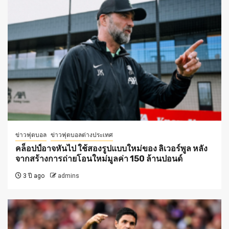
ข่าวฟุตบอล
ข่าวฟุตบอลต่างประเทศ
คล็อปป์อาจหันไป ใช้สองรูปแบบใหม่ของ ลิเวอร์พูล หลัง
จากสร้างการถ่ายโอนใหม่มูลค่า 150 ล้านปอนด์
3 ปี ago
admins