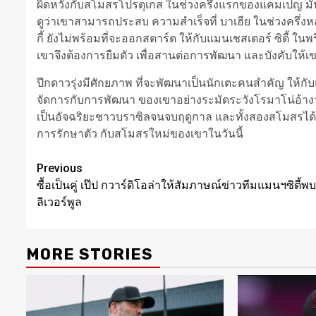
ผิดหวังกับสโมสรโปรตุเกส ในช่วงครึ่งแรกของแคมเปญ มัน
ดูว่าเขาสามารถประสบ ความสําเร็จที่ บาเฮีย ในช่วงครึ่ง
กี้ ยังไม่พร้อมที่จะออกสตาร์ต ให้กับแมนเชสเตอร์ ซิตี้ ในพรีเ
เขาจึงต้องการยืมตัว เพื่อสานต่อการพัฒนา และบังคับให้เข
ปีกดาวรุ่งมีศักยภาพ ที่จะพัฒนาเป็นนักเตะคนสําคัญ ให้กับ
จัดการกับการพัฒนา ของเขาอย่างระมัดระวังโรมาโน่อ้างว่
เป็นอัจฉริยะชาวบราซิลจนจบฤดูกาล และทั้งสองสโมสรได้เตร
การรักษาตัว กับสโมสรใหม่ของเขาในวันนี้
Post
Previous
ซื้อเป็นคู่ เป๊ป กวาร์ดิโอล่าให้สัมภาษณ์ข่าวทีมแมนฯซิตี้พบ
navigation
ลิเวอร์พูล
MORE STORIES