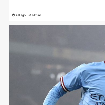
4 ปี ago
admins