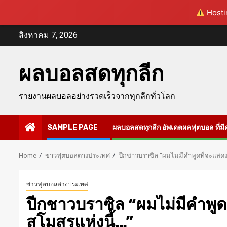
Hostin
Skip
สิงหาคม 7, 2026
to
content
ผลบอลสดทุกลีก
รายงานผลบอลอย่างรวดเร็วจากทุกลีกทั่วโลก
SAMPLE PAGE
ผลบอลสดทุกลีก อัพเดตผลฟุตบอล ที่มีค
Home
ข่าวฟุตบอลต่างประเทศ
ปีกชาวบราซิล “ผมไม่มีคําพูดที่จะแส
ข่าวฟุตบอลต่างประเทศ
ปีกชาวบราซิล “ผมไม่มีคําพ
สโมสรแห่งนี้…”