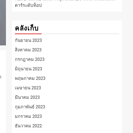
ตาร์ระดับท็อป
คลังเก็บ
กันยายน 2023
สิงหาคม 2023
กรกฎาคม 2023
มิถุนายน 2023
า
พฤษภาคม 2023
เมษายน 2023
มีนาคม 2023
กุมภาพันธ์ 2023
มกราคม 2023
ธันวาคม 2022