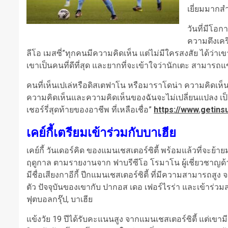
เยี่ยมมากส
วันที่มีโอก
ความตึงเคร
ลีโอ เมสซี่”ทุกคนมีความคิดเห็น แต่ไม่มีใครสงสัย ได้ว่าเขาอ
เขาเป็นคนที่ดีที่สุด และยากที่จะเข้าใจว่านักเตะ สามารถแข่
คนที่เห็นเปเล่หรือดิสเตฟาโน หรือมาราโดน่า ความคิดเห็น 
ความคิดเห็นและความคิดเห็นของฉันจะไม่เปลี่ยนแปลง เป็นเร
เชอร์รี่สุดท้ายของอาชีพ ที่เหลือเชื่อ”
https://www.getins
เคย์กี้เตรียมเข้าร่วมกับบาเฮีย
เคย์กี้ วันเดอร์คิด ของแมนเชสเตอร์ซิตี้ พร้อมแล้วที่จะย
ฤดูกาล ตามรายงานจาก ฟาบรีซี
โอ โรมาโน ผู้เชี่ยวชาญด้
มีชื่อเสียงกาอีกี้ ปีกแมนเชสเตอร์ซิตี้ ที่มีความสามารถสู
ตัว ปัจจุบันของเขากับ ปากอส เดอ เฟอร์ไรร่า และเข้าร่วมส
ฟุตบอลกรุ๊ป, บาเฮีย
แข้งวัย 19 ปีได้รับคะแนนสูง จากแมนเชสเตอร์ซิตี้ แต่เขามี