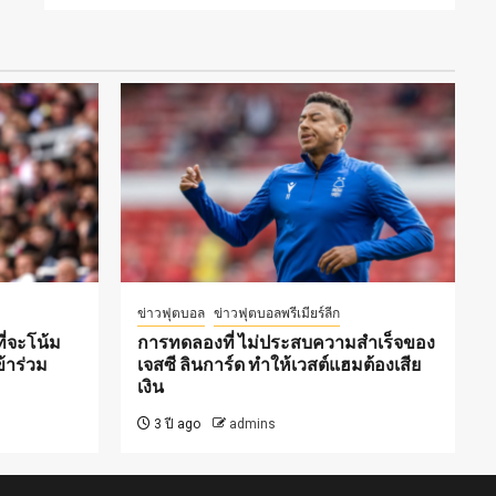
ข่าวฟุตบอล
ข่าวฟุตบอลพรีเมียร์ลีก
ี่จะโน้ม
การทดลองที่ ไม่ประสบความสำเร็จของ
ข้าร่วม
เจสซี ลินการ์ด ทำให้เวสต์แฮมต้องเสีย
เงิน
3 ปี ago
admins