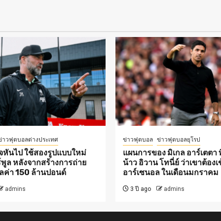
ข่าวฟุตบอลต่างประเทศ
ข่าวฟุตบอล
ข่าวฟุตบอลยุโรป
จหันไป ใช้สองรูปแบบใหม่
แผนการของ มิเกล อาร์เตตา ท
์พูล หลังจากสร้างการถ่าย
น้าว อิวาน โทนี่ย์ ว่าเขาต้องเ
ลค่า 150 ล้านปอนด์
อาร์เซนอล ในเดือนมกราคม
admins
3 ปี ago
admins