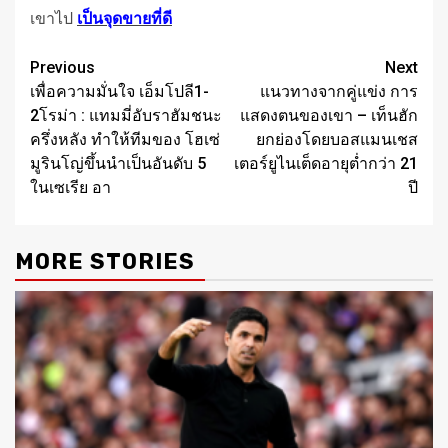
เขาไป
เป็นจุดขายที่ดี
Post
Previous
Next
เพื่อความมั่นใจ เอ็มโปลี1-
แนวทางจากคู่แข่ง การ
navigation
2โรม่า : แทมมี่อับราฮัมชนะ
แสดงตนของเขา – เท็นฮัก
ครึ่งหลัง ทําให้ทีมของ โฮเซ่
ยกย่องโดยบอสแมนเชส
มูรินโญ่ขึ้นนําเป็นอันดับ 5
เตอร์ยูไนเต็ดอายุต่ำกว่า 21
ในเซเรีย อา
ปี
MORE STORIES