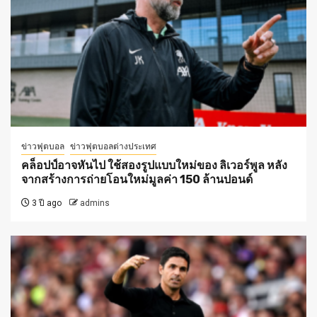
ข่าวฟุตบอล
ข่าวฟุตบอลต่างประเทศ
คล็อปป์อาจหันไป ใช้สองรูปแบบใหม่ของ ลิเวอร์พูล หลัง
จากสร้างการถ่ายโอนใหม่มูลค่า 150 ล้านปอนด์
3 ปี ago
admins