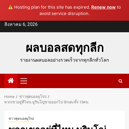
Hosting plan for this site has expired.
Renew now
to
avoid service disruption.
Skip
สิงหาคม 6, 2026
to
content
ผลบอลสดทุกลีก
รายงานผลบอลอย่างรวดเร็วจากทุกลีกทั่วโลก
Primary
Menu
Home
ข่าวฟุตบอลยุโรป
พวกเขาอยู่ที่ไหน มูรินโญ่ขายออกไป นักเตะทั้ง 15คน
ข่าวฟุตบอลยุโรป