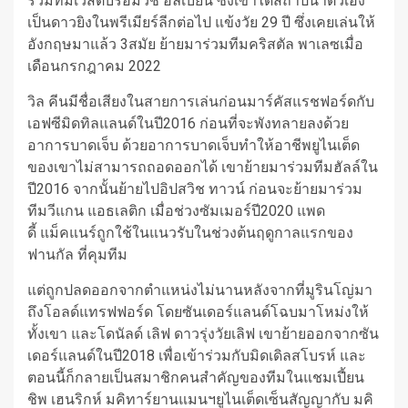
ร่วมทีมเวสต์บรอมวิช อัลเบียน ซึ่งเขาได้สถาปนาตัวเอง
เป็นดาวยิงในพรีเมียร์ลีกต่อไป แข้งวัย 29 ปี ซึ่งเคยเล่นให้
อังกฤษมาแล้ว 3สมัย ย้ายมาร่วมทีมคริสตัล พาเลซเมื่อ
เดือนกรกฎาคม 2022
วิล
คีนมีชื่อเสียงในสายการเล่นก่อนมาร์คัสแรชฟอร์ดกับ
เอฟซีมิดทิลแลนด์ในปี2016 ก่อนที่จะพังทลายลงด้วย
อาการบาดเจ็บ ด้วยอาการบาดเจ็บทําให้อาชีพยูไนเต็ด
ของเขาไม่สามารถถอดออกได้
เขาย้ายมาร่วมทีมฮัลล์ใน
ปี2016 จากนั้นย้ายไปอิปสวิช ทาวน์ ก่อนจะย้ายมาร่วม
ทีมวีแกน แอธเลติก เมื่อช่วงซัมเมอร์ปี2020
แพด
ดี้
แม็คแนร์ถูกใช้ในแนวรับในช่วงต้นฤดูกาลแรกของ
ฟานกัล ที่คุมทีม
แต่ถูกปลดออกจากตําแหน่งไม่นานหลังจากที่มูรินโญ่มา
ถึงโอลด์แทรฟฟอร์ด โดยซันเดอร์แลนด์โฉบมาโหม่งให้
ทั้งเขา และโดนัลด์ เลิฟ ดาวรุ่งวัยเลิฟ
เขาย้ายออกจากซัน
เดอร์แลนด์ในปี2018 เพื่อเข้าร่วมกับมิดเดิลสโบรห์ และ
ตอนนี้ก็กลายเป็นสมาชิกคนสําคัญของทีมในแชมเปี้ยน
ชิพ
เฮนริกห์ มคิทาร์ยาน
แมนฯยูไนเต็ดเซ็นสัญญากับ มคิ