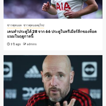
ข่าวฟุตบอล
ข่าวฟุตบอลยุโรป
เคนทำประตูได้ 28 จาก 66 ประตูในพรีเมียร์ลีกของท็อต
แนมในฤดูกาลนี้
3 ปี ago
admins