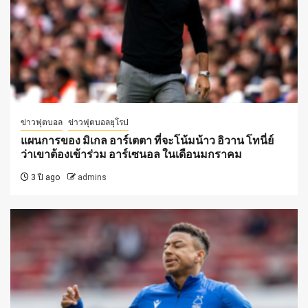
ข่าวฟุตบอล
ข่าวฟุตบอลยุโรป
แผนการของ มิเกล อาร์เตตา ที่จะโน้มน้าว อิวาน โทนี่ย์
ว่าเขาต้องเข้าร่วม อาร์เซนอล ในเดือนมกราคม
3 ปี ago
admins