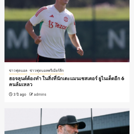
ข่าวฟุตบอล
ข่าวฟุตบอลพรีเมียร์ลีก
ฮอจลุนด์ต้องทำ ในสิ่งที่นักเตะแมนเชสเตอร์ ยูไนเต็ดอีก 6
คนล้มเหลว
3 ปี ago
admins