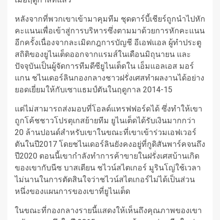
หลังจากที่พวกเขาเข้ามาคุมทีม ชุดดาร์บี้เชียร์ถูกนําไปหัก
คะแนนเพื่อเข้าสู่การบริหารซึ่งตามมาด้วยการหักคะแนน
อีกครั้งเนื่องจากละเมิดกฎการบัญชี อีเอฟแอล
ผู้ทําประตู
สถิติของยูไนเต็ดออกจากแรมส์ในเดือนมิถุนายน และ
ปัจจุบันเป็นผู้จัดการทีมดีซียูไนเต็ดใน เอ็มแอลเอส
มอร์
แกน ชไนเดอร์ลิน
กองกลางชาวฝรั่งเศสทําผลงานได้อย่าง
ยอดเยี่ยมให้กับเซาแธมป์ตันในฤดูกาล 2014-15
แต่ไม่สามารถส่งมอบที่โอลด์แทรฟฟอร์ดได้ ซึ่งทําให้เขา
ถูกโค้ชชาวโปรตุเกสย้ายทีม
ยูไนเต็ดได้รับเงินมากกว่า
20 ล้านปอนด์สําหรับเขาในขณะที่เขาเข้าร่วมเอฟเวอร์
ตันในปี2017 โดยชไนเดอร์ลินยังคงอยู่ที่กูดิสันพาร์คจนถึง
ปี2020 ตอนนี้เขากําลังทําการค้าขายในฝรั่งเศสบ้านเกิด
ของเขากับนีซ
บาสเตียน ชไวน์สไตเกอร์
มูรินโญ่ใช้เวลา
ไม่นานในการตัดสินใจว่าชไวน์สไตเกอร์ไม่ได้เป็นส่วน
หนึ่งของแผนการของเขาที่ยูไนเต็ด
ในขณะที่กองกลางรายนี้แสดงให้เห็นถึงคุณภาพของเขา