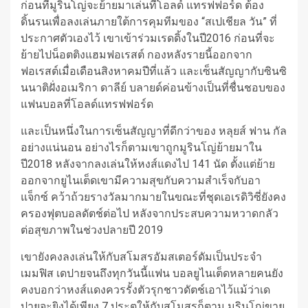
ก่อนที่มูรินโญ่จะย้ายมาเล่นที่โอลด์ แทรฟฟอร์ด ต้อง
ดิ้นรนเพื่อลงเล่นภายใต้การคุมทีมของ “สเปเชียล วัน” ที่
ประกาศตัวเองไว้
เขาเข้าร่วมเรดดิ้งในปี2016 ก่อนที่จะ
ย้ายไปน็อตติงแฮมฟอเรสต์ กองหลังรายนี้ออกจาก
ฟอเรสต์เมื่อเดือนสิงหาคมปีที่แล้ว และเซ็นสัญญากับซินซิ
นนาติฝั่งอเมริกา
ดาลีย์
บลายด์ค่อนข้างเป็นที่ชื่นชอบของ
แฟนบอลที่โอลด์แทรฟฟอร์ด
และเป็นหนึ่งในการเซ็นสัญญาที่ดีกว่าของ หลุยส์ ฟาน กัล
อย่างแน่นอน อย่างไรก็ตามเขาถูกมูรินโญ่ย้ายมาใน
ปี2018 หลังจากลงเล่นให้หงส์แดงไป 141 นัด
ตั้งแต่ย้าย
ออกจากยูไนเต็ดเขามีความสุขกับความสําเร็จกับอา
แจ็กซ์ คว้าถ้วยรางวัลมากมายในขณะที่ชุดเอเรดิวิซี่ยังคง
ครองฟุตบอลดัตช์ต่อไป
หลังจากประสบความหวาดกลัว
ต่อสุขภาพในช่วงปลายปี 2019
เขายังคงลงเล่นให้กับสโมสรอัมสเตอร์ดัมเป็นประจํา
เมมฟิส เดปาย
จนถึงทุกวันนี้แฟน บอลยูไนเต็ดหลายคนยัง
คงบอกว่าหงส์แดงควรรั้งตัวรุกชาวดัตช์เอาไว้แม้ว่าเด
ปายจะยิงได้เพียง 7 ประตูให้กับสโมสรก็ตาม
มูรินโญ่ขาย