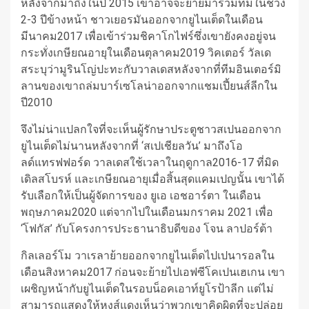
หลังจากมาถึงในปี 2015 เขาอาจจะย้ายมาร่วมทีมในช่วง
2-3 ปีข้างหน้า
ชาวเยอรมันออกจากยูไนเต็ดในเดือน
มีนาคม2017 เพื่อเข้าร่วมชิคาโกไฟร์ซึ่งเขายังคงอยู่จน
กระทั่งเกษียณอายุในเดือนตุลาคม2019
วิคเตอร์ วัลเด
ส
ระบุว่ามูรินโญ่ปะทะกับวาลเดสหลังจากที่ทีมอินเตอร์มิ
ลานของเขาถล่มบาร์เซโลน่าออกจากแชมเปี้ยนส์ลีกใน
ปี2010
จึงไม่น่าแปลกใจที่จะเห็นผู้รักษาประตูชาวสเปนออกจาก
ยูไนเต็ดไม่นานหลังจากที่ ‘สเปเชียลวัน’ มาถึงโอ
ลด์แทรฟฟอร์ด
วาลเดสใช้เวลาในฤดูกาล2016-17 ที่มิด
เดิลสโบรห์ และเกษียณอายุเมื่อสิ้นสุดแคมเปญนั้น เขาได้
รับเลือกให้เป็นผู้จัดการของ ยูเอ เอชอาร์ตา ในเดือน
พฤษภาคม2020 แต่จากไปในเดือนมกราคม 2021 เพื่อ
‘โฟกัส’ กับโครงการประธานาธิบดีของ โจน ลาปอร์ต้า
กิลเลอร์โม
วาเรลาย้ายออกจากยูไนเต็ดไปเปนารอลใน
เดือนสิงหาคม2017 ก่อนจะย้ายไปเอฟซีโคเปนเฮเกน เขา
เผชิญหน้ากับยูไนเต็ดในรอบน็อคเอาท์ยูโรป้าลีก แต่ไม่
สามารถแสดงให้หงส์แดงเห็นว่าพวกเขาคิดผิดที่จะปล่อย