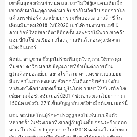
เขาสิ้นสุดลงก่อนกําหนด และเขาไม่ใช่ผู้เล่นคนเดิมเมื่อ
เขากลับมาในฤดูกาลต่อมา
อิบราฮิโมวิชย้ายออกจากโอ
ลด์ แทรฟฟอร์ด และย้ายมาร่วมทีมแอลเอ แกแล็กซี ใน
เดือนมีนาคม2018 ในปี2020 เขาได้ร่วมงานกับเอซี มิ
ลาน ยักษ์ใหญ่ของอิตาลีอีกครั้ง และช่วยให้พวกเขาคว้า
แชมป์กัลโช่ เซเรียอา เมื่อฤดูกาลที่แล้วก่อนคู่แข่งจาก
เมืองอินเตอร์
อัดนัน
จานูซาจ ซึ่งบุกไปร่วมทีมชุดใหญ่ภายใต้การคุม
ทีมของ ดาวิด มอยส์ มีคุณภาพที่จําเป็นต่อการเป็น
ยูไนเต็ดที่ยอดเยี่ยม อย่างไรก็ตาม ดาวเตะชาวเบลเยียม
ล้มเหลวในการลงเล่นหลังจากเริ่มต้นอาชีพค้าแข้งกับ
หงส์แดงได้อย่างยอดเยี่ยม
มูรินโญ่ขายเขาให้กับเรอัล โซ
เซียดาดเมื่อช่วงซัมเมอร์ปี2017 ซึ่งเขาลงเล่นไปมากกว่า
150นัด แข้งวัย 27 ปีเซ็นสัญญากับเซบีย่าเมื่อต้นซัมเมอร์นี้
แซม จอห์นสโตน
ผู้รักษาประตูถูกส่งไปเล่นแบบยืมตัว
หลายครั้งในช่วงเวลาที่เขาอยู่กับยูไนเต็ด ก่อนจะย้ายออก
จากสโมสรด้วยสัญญาถาวรในปี2018
จอห์นสโตนย้ายมา