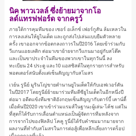
นิค พาวเวลล์
ซึ่งย้ายมาจากโอ
ลด์แทรฟฟอร์ด จากครูว์
ภายใต้การคุมทีมของ เซอร์ อเล็กซ์ เฟอร์กูสัน ล้มเหลวใน
การลงเล่นให้ยูไนเต็ด และถูกส่งไปเล่นแบบยืมตัวหลาย
ครั้ง เขาออกจากข้อตกลงถาวรในปี2016 โดยเข้าร่วมกับ
วีแกนแอธเลติก
ต่อมาเขาย้ายจากวีแกนมาอยู่กับสโต๊ค
และเป็นขาประจําในทีมของพวกเขาในทุกวันนี้ ลง
ทะเบียน 24 ประตู และ10 แอสซิสต์ในทุกรายการสําหรับ
พอตเตอร์สนับตั้งแต่เซ็นสัญญากับสโมสร
เวย์น รูนีย์
มูรินโญ่ขายตํานานยูไนเต็ดให้กับเอฟเวอร์ตัน
ในปี2017 โดยรูนีย์ย้ายมาร่วมทีมดีซียูไนเต็ดในอีกหนึ่งปี
ต่อมา อดีตแข้งทีมชาติอังกฤษเซ็นสัญญากับดาร์บี้ เคาน์ตี้
เมื่อต้นปี2020
เขาเข้าร่วมแรมส์ในฐานะผู้เล่น-โค้ช แต่ใน
ที่สุดก็ได้รับการเลื่อนตําแหน่งเป็นผู้จัดการทีมหลังจาก
การจากไปของฟิลลิป โคคู
รูนี่ย์ได้รับคําชมมากมายจาก
ผลงานที่ทํากับสโมสรในการต่อสู้เพื่อหลีกเลี่ยงการดร็อป
เมื่อฤดูกาลที่แล้ว