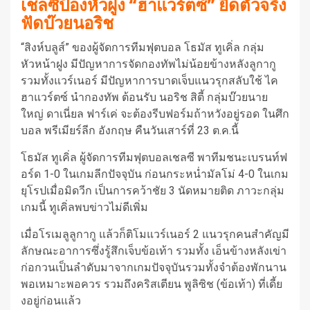
เชลซีป้องหัวฝูง “ฮาแวร์ตซ์” ยึดตัวจริง
ฟัดบ๊วยนอริช
“สิงห์บลูส์” ของผู้จัดการทีมฟุตบอล โธมัส ทูเคิ่ล กลุ่ม
หัวหน้าฝูง มีปัญหาการจัดกองทัพไม่น้อยข้างหลังลูกากู
รวมทั้งแวร์เนอร์ มีปัญหาการบาดเจ็บแนวรุกสลับใช้ ไค
ฮาแวร์ตซ์ นำกองทัพ ต้อนรับ นอริช สิตี้ กลุ่มบ๊วยนาย
ใหญ่ ดาเนี่ยล ฟาร์เค่ จะต้องรีบฟอร์มถ้าหวังอยู่รอด ในศึก
บอล พรีเมียร์ลีก อังกฤษ คืนวันเสาร์ที่ 23 ต.ค.นี้
โธมัส ทูเคิ่ล ผู้จัดการทีมฟุตบอลเชลซี พาทีมชนะเบรนท์ฟ
อร์ด 1-0 ในเกมลีกปัจจุบัน ก่อนกระหน่ำมัลโม่ 4-0 ในเกม
ยุโรปเมื่อมิดวีก เป็นการคว้าชัย 3 นัดหมายติด ภาวะกลุ่ม
เกมนี้ ทูเคิ่ลพบข่าวไม่ดีเพิ่ม
เมื่อโรเมลูลูกากู แล้วก็ติโมแวร์เนอร์ 2 แนวรุกคนสำคัญมี
ลักษณะอาการซึ่งรู้สึกเจ็บข้อเท้า รวมทั้ง เอ็นข้างหลังเข่า
ก่อกวนเป็นลำดับมาจากเกมปัจจุบันรวมทั้งจำต้องพักนาน
พอเหมาะพอควร รวมถึงคริสเตียน พูลิซิช (ข้อเท้า) ที่เดี้ย
งอยู่ก่อนแล้ว