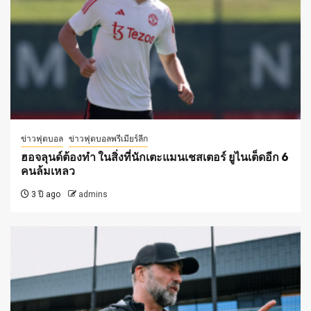
ข่าวฟุตบอล
ข่าวฟุตบอลพรีเมียร์ลีก
ฮอจลุนด์ต้องทำ ในสิ่งที่นักเตะแมนเชสเตอร์ ยูไนเต็ดอีก 6
คนล้มเหลว
3 ปี ago
admins