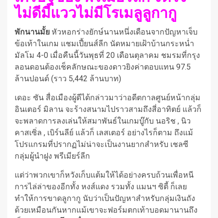
ไม่ดีมีแววไม่มีโรเมลูลูกากู
พักนานมั้ย
หัวหอกร่างยักษ์นานหนึ่งเดือนจากปัญหาเจ็บ
ข้อเท้าในเกม แชมเปี้ยนส์ลีก นัดหมายเฝ้าบ้านกระหน่ำ
มัลโม 4-0 เมื่อคืนนี้วันพุธที่ 20 เดือนตุลาคม ชมรมที่กรุง
ลอนดอนต้องเช็คลักษณะของดาวยิงค่าตอบแทน 97.5
ล้านปอนด์ (ราว 5,442 ล้านบาท)
เดอะ ซัน สื่อเมืองผู้ดีได้กล่าวมาว่าอดีตกาลศูนย์หน้ากลุ่ม
อินเตอร์ มิลาน จะร้างสนามไปราวสามถึงสี่อาทิตย์ แล้วก็
จะพลาดการลงเล่นให้สมาพันธ์ในเกมบู๊กับ นอริช , นิว
คาสเซิ่ล , เบิร์นลีย์ แล้วก็ เลสเตอร์ อย่างไรก็ตาม ถึงแม้
โปรแกรมที่ปรากฏไม่น่าจะเป็นงานยากสำหรับ เชลซี
กลุ่มผู้นำฝูง พรีเมียร์ลีก
แต่ว่าพวกเขาก็หวังเก็บแต้มให้ได้อย่างครบถ้วนเพื่อหนี
การไล่ล่าของอีกทั้ง หงส์แดง รวมทั้ง แมนฯ ซิตี้ ก็เลย
ทำให้การขาดลูกากู นับว่าเป็นปัญหาสำหรับกลุ่มเงินถัง
ด้วยเหมือนกันหากแม้เขาจะฟอร์มตกเท้าบอดมานานถึง