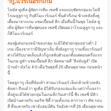
ากู,แวร์เนอร์กี่เกม
โธมัส ทูเคิ่ล ผู้จัดการทีม เชลซี แจงแบบชัดๆกลุ่มจะไม่มี
โรเมลูลูกากู กับติโมแวร์เนอร์ ขั้นต่ำกี่เกม ข้างหลังทั้งคู่
เดี้ยงมาจากเกม แชมเปี้ยนส์ ลีก เมื่อคืนนี้วันพุธ โธมัส ทู
เคิ่ล ผู้จัดการทีมฟุตบอล เชลซี เปิดเผยว่าโรเมลูลูกากู และ
ก็ติโมแวร์เนอร์
สองผู้เล่นกองหน้าของกลุ่ม จะมิได้ช่วยกลุ่มอย่างต่ำ 2
เกม เนื่องจากว่ามีปัญหาเจ็บ ทั้งยังลูกากู รวมทั้งแวร์เนอร์
ต่างได้รับบาดเจ็บแล้วก็ถูกสลับตัวออกตั้งแต่ตอนครึ่งแรก
ในเกม ยูฟ่า แชมเปี้ยนส์ ลีก นัดหมายที่ “สิงห์บลูส์” เปิด
บ้านยำ มัลโม่ 4-0 เมื่อวันพุธที่ 20 เดือนตุลาคม ก่อนหน้า
นี้
โดยลูกากู เจ็บที่ข้อเท้า ส่วนแวร์เนอร์ เจ็บกล้ามข้างหลัง
ต้นขา ถึงแม้ว่า ทูเคิ่ล มิได้รับรองแจ่มแจ้ง แต่ว่าก็แจงว่า
ทั้งคู่จะมิได้ช่วยกลุ่มในเกมลีกวันเสาร์นี้ ซึ่ง เชลซี มีคิว
เปิดบ้านดวลกับ นอริช ซิตี้ รวมทั้งเกม คาราบาว คัพ รอบ
สี่ ที่จะดวลกับ เซาธ์แฮมป์ตัน วันอังคารที่ 26 เดือนตุลาคม