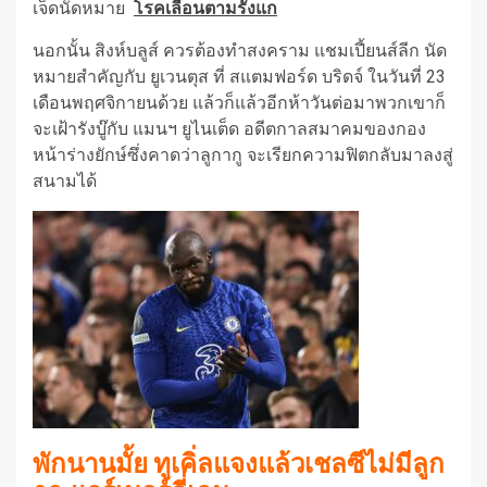
เจ็ดนัดหมาย
โรคเลื่อนตามรังแก
นอกนั้น สิงห์บลูส์ ควรต้องทำสงคราม แชมเปี้ยนส์ลีก นัด
หมายสำคัญกับ ยูเวนตุส ที่ สแตมฟอร์ด บริดจ์ ในวันที่ 23
เดือนพฤศจิกายนด้วย แล้วก็แล้วอีกห้าวันต่อมาพวกเขาก็
จะเฝ้ารังบู๊กับ แมนฯ ยูไนเต็ด อดีตกาลสมาคมของกอง
หน้าร่างยักษ์ซึ่งคาดว่าลูกากู จะเรียกความฟิตกลับมาลงสู่
สนามได้
พักนานมั้ย ทูเคิ่ลแจงแล้วเชลซีไม่มีลูก