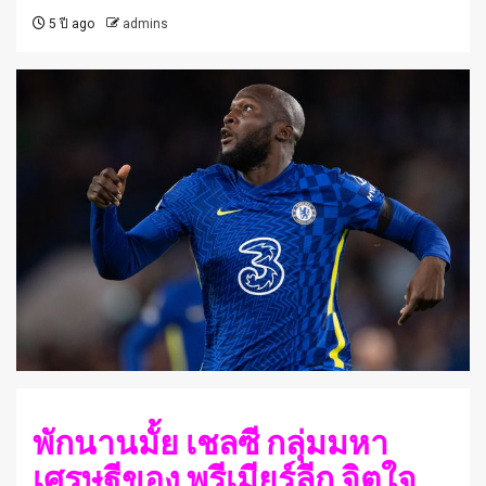
5 ปี ago
admins
พักนานมั้ย เชลซี กลุ่มมหา
เศรษฐีของ พรีเมียร์ลีก จิตใจ