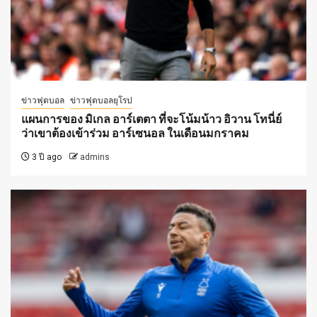
ข่าวฟุตบอล
ข่าวฟุตบอลยุโรป
แผนการของ มิเกล อาร์เตตา ที่จะโน้มน้าว อิวาน โทนี่ย์
ว่าเขาต้องเข้าร่วม อาร์เซนอล ในเดือนมกราคม
3 ปี ago
admins