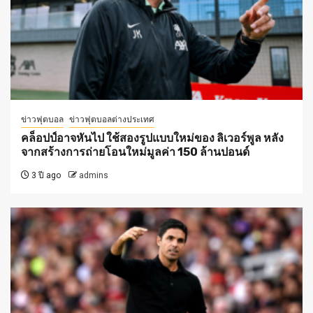
ข่าวฟุตบอล
ข่าวฟุตบอลต่างประเทศ
คล็อปป์อาจหันไป ใช้สองรูปแบบใหม่ของ ลิเวอร์พูล หลัง
จากสร้างการถ่ายโอนใหม่มูลค่า 150 ล้านปอนด์
3 ปี ago
admins