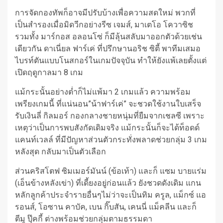
การจัดกองทัพก็อาจมีปรับบ้างเพื่อความสดใหม่ พวกที่
เป็นสำรองเมื่อมิดวีกอย่างรีซ เจมส์, มาเตโอ โควาซิช
รวมทั้ง มาร์กอส อลอนโซ่ ก็มีลุ้นสลับมาออกตัวด้วยเช่น
เดียวกัน ดาเนี่ยล ฟาร์เค่ ที่ปรึกษานอริช ซิตี้ พาทีมเสมอ
ไบรท์ตันแบบโนสกอร์ในเกมปัจจุบัน ทำให้ยังแพ้เลยตั้งแต่
เปิดฤดูกาลมา 8 เกม
แม้กระนั้นอย่างต่ำก็ไม่แพ้มา 2 เกมแล้ว ความพร้อม
เพรียงเกมนี้ ที่แน่นอน”น้าฟาร์เค่” จะชวดใช้งานใบเสร็จ
รับเงินลี่ กิลมอร์ กองกลางชายหนุ่มที่ยืมจากเชลซี เพราะ
เหตุว่าเป็นการพบสังกัดเดิมจริง แม้กระนั้นก็จะได้ท็อดด์
แคนท์เวลล์ ที่มีปัญหาส่วนตัวกระทั่งพลาดช่วยกลุ่ม 3 เกม
หลังสุด กลับมาเป็นตัวเลือก
ส่วนคริสโตฟ ซิมเมอร์มันน์ (ข้อเท้า) และก็ แซม บายแร่ม
(เอ็นข้างหลังเข่า) ที่เดี้ยงอยู่ก่อนแล้ว ยังชวดดังเดิม แกน
หลักลูกค้าประจำรายอื่นๆไม่ว่าจะเป็นทิม ครูล, แม็กซ์ แอ
รอนส์, โอซาน คาบัค, เบน กิ๊บสัน, เคนนี่ แม็คลีน และก็
ตีมู ปุ๊คกี้ ต่างพร้อมช่วยกลุ่มตามธรรมดา