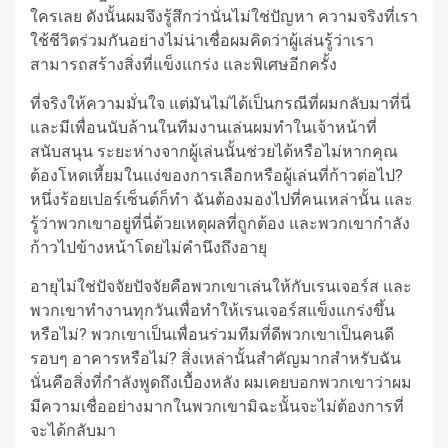
ใครเลย ดังนั้นผมจึงรู้สึกว่านั่นไม่ใช่ปัญหา ความจริงที่เรา
ใช้ชีวิตร่วมกันอย่างไม่น่าเชื่อผมคิดว่าผู้เล่นรู้ว่าเรา
สามารถสร้างสิ่งที่แข็งแกร่ง และพิเศษอีกครั้ง
ที่จริงให้ความมั่นใจ แต่มันไม่ได้เป็นกรณีที่ผมกลับมาที่นี่
และมีเพื่อนนับล้านในทีมงานเล่นผมทําในเจ้าหน้าที่
สนับสนุน
ระยะห่างจากผู้เล่นนั้นช่วยได้หรือไม่หากคุณ
ต้องโหดเหี้ยมในแง่ของการเลือกหรือผู้เล่นที่ก้าวต่อไป?
หนึ่งร้อยเปอร์เซ็นต์ก็ทํา ฉันต้องมองไปที่คนเหล่านั้น และ
รู้ว่าพวกเขาอยู่ที่นี่ด้วยเหตุผลที่ถูกต้อง และพวกเขากําลัง
ก้าวไปข้างหน้าโดยไม่คํานึงถึงอายุ
อายุไม่ใช่ปัจจัยปัจจัยคือพวกเขาเล่นให้กับเรนเจอร์ส และ
พวกเขาทํางานทุกวันเพื่อทําให้เรนเจอร์สแข็งแกร่งขึ้น
หรือไม่? พวกเขาเป็นเพื่อนร่วมทีมที่ดีพวกเขาเป็นคนดี
รอบๆ อาคารหรือไม่? สิ่งเหล่านั้นสําคัญมากสําหรับฉัน
นั่นคือสิ่งที่กําลังพูดถึงเบื้องหลัง ผมเคยบอกพวกเขาว่าผม
มีความเชื่ออย่างมากในพวกเขามิฉะนั้นจะไม่ต้องการที่
จะได้กลับมา