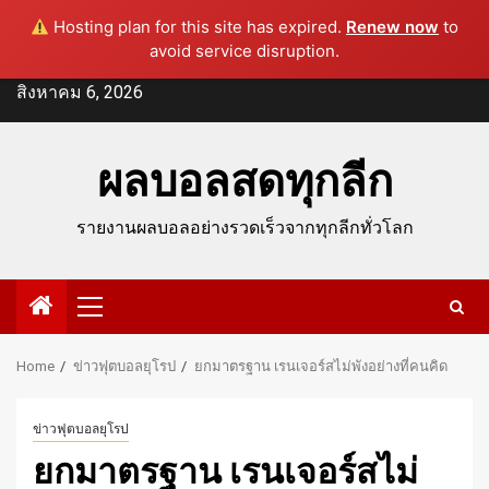
Hosting plan for this site has expired.
Renew now
to
avoid service disruption.
Skip
สิงหาคม 6, 2026
to
content
ผลบอลสดทุกลีก
รายงานผลบอลอย่างรวดเร็วจากทุกลีกทั่วโลก
Primary
Menu
Home
ข่าวฟุตบอลยุโรป
ยกมาตรฐาน เรนเจอร์สไม่พังอย่างที่คนคิด
ข่าวฟุตบอลยุโรป
ยกมาตรฐาน เรนเจอร์สไม่