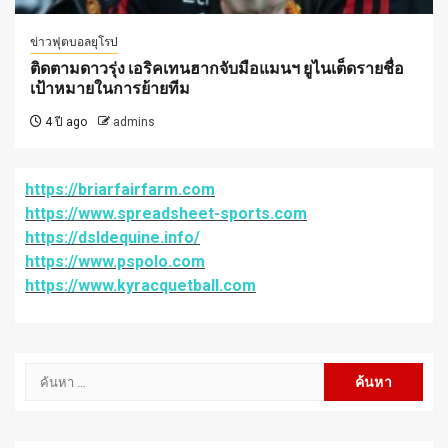
ข่าวฟุตบอลยุโรป
ติดตามดาวรุ่ง เอริคเทนฮากจับมือแมนฯ ยูไนเต็ดรายชื่อ
เป้าหมายในการย้ายทีม
4 ปี ago
admins
https://briarfairfarm.com
https://www.spreadsheet-sports.com
https://dsldequine.info/
https://www.pspolo.com
https://www.kyracquetball.com
ค้นหา
สำหรับ: