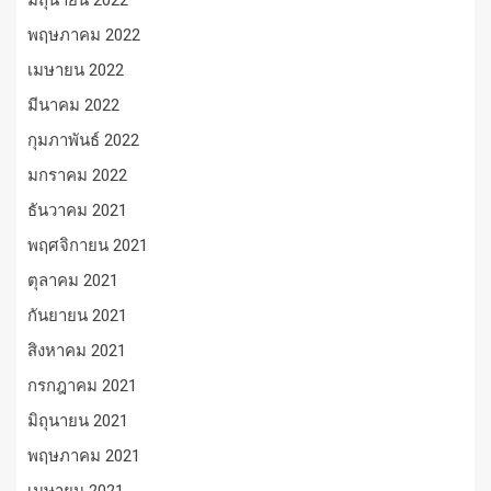
มิถุนายน 2022
พฤษภาคม 2022
เมษายน 2022
มีนาคม 2022
กุมภาพันธ์ 2022
มกราคม 2022
ธันวาคม 2021
พฤศจิกายน 2021
ตุลาคม 2021
กันยายน 2021
สิงหาคม 2021
กรกฎาคม 2021
มิถุนายน 2021
พฤษภาคม 2021