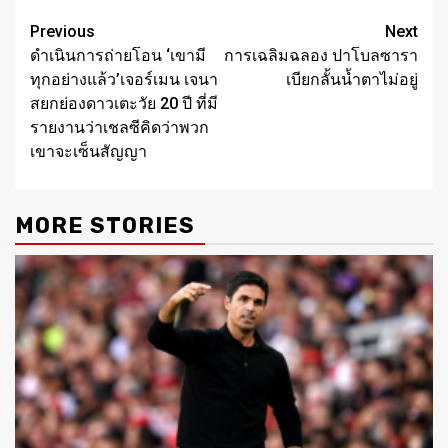
Post
Previous
Next
ดําเนินการถ่ายโอน ‘เขามี
การเฉลิมฉลอง ปาโบลซารา
navigation
ทุกอย่างแล้ว’เจอร์เมน เจนา
เบียกลั้นน้ำตาไม่อยู่
สยกย่องดาวเตะวัย 20 ปี ที่มี
รายงานว่าเชลซีคิดว่าพวก
เขาจะเซ็นสัญญา
MORE STORIES