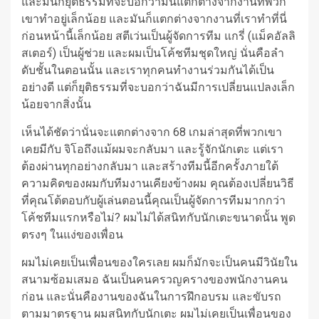
และมันก็ยุติธรรมที่จะบอกว่ามันแตกต่างจากงานที่พวก
เขาทําอยู่เล็กน้อย และมันก็แตกต่างจากงานที่เราทําที่นี่
ก่อนหน้านี้เล็กน้อย สตีเว่นเป็นผู้จัดการทีม แกรี่ (แม็คอัลลิ
สเตอร์) เป็นผู้ช่วย และผมเป็นโค้ชทีมชุดใหญ่
นั่นคือลํา
ดับชั้นในตอนนั้น และเราทุกคนทํางานร่วมกันได้เป็น
อย่างดี แต่ก็ยุติธรรมที่จะบอกว่าฉันมีการเปลี่ยนแปลงเล็ก
น้อยจากสิ่งนั้น
เห็นได้ชัดว่านั่นจะแตกต่างจาก 68 เกมล่าสุดที่พวกเขา
เคยมีกับ จิโอถึงแม้ผมจะกลับมา และรู้จักนักเตะ แต่เรา
ต้องผ่านทุกอย่างกลับมา และสร้างทีมนี้อีกครั้งภายใต้
ความคิดของผมกับทีมงานเคียงข้างผม
คุณต้องเปลี่ยนวิธี
ที่คุณโต้ตอบกับผู้เล่นตอนนี้คุณเป็นผู้จัดการทีมมากกว่า
โค้ชทีมแรกหรือไม่?
ผมไม่ได้สนิทกับนักเตะขนาดนั้น พูด
ตรงๆ ในแง่ของเพื่อน
ผมไม่เคยเป็นเพื่อนของใครเลย ผมก็มักจะเป็นคนมีวินัยใน
สนามซ้อมเสมอ ฉันเป็นคนครวญครางของพนักงานคน
ก่อน และนั่นคืองานของฉันในการฝึกอบรม และขับรถ
ตามมาตรฐาน ผมสนิทกับนักเตะ ผมไม่เคยเป็นเพื่อนของ