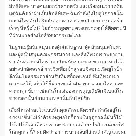
สิทธิพิเศษ บางคนบอกว่าคาดหวัง และเรียกมันว่ากดดัน
แต่ฉันคิดว่ามันเป็นสิทธิพิเศษ ฉันกําลังวิ่งไปสู่โอกาสนั้น
และดีใจที่ฉันได้รับมัน
คุณคาดว่าจะกลับมาที่เรนเจอร์ส
เร็วๆ นี้หรือไม่?
ไม่ถ้าผมพูดตามตรงเพราะผมได้ติดตามปี
ที่ผ่านมาอย่างใกล้ชิดจากระยะไกล
ในฐานะผู้สนับสนุนของผู้เล่นในฐานะผู้สนับสนุนสโมสร
และผู้สนับสนุนคณะกรรมการ และสิ่งที่พวกเขาพยายาม
ทํา ฉันคิดว่า จิโอเข้ามากับพนักงานของเขา และทําได้ดี
อย่างน่าอัศจรรย์ การวิ่งเพื่อเข้าสู่รอบชิงชนะเลิศยูโรป้า
ลีกนั้นไม่ธรรมดาสําหรับทีมสก็อตแลนด์ ทีมที่พวกเขา
เอาชนะได้, แล้ววิธีที่พวกเขาทํามัน, ความหลงใหล, และ
ความทุกข์ยากเช่นกันในแง่ของการสูญเสียจิมมี่เบลล์ใน
ช่วงเวลานั้นก่อนเกมเหล่านั้นกับไลป์ซิก
เมื่อมีคนทําอะไรแบบนั้นคุณมักจะคิดว่าทีมกําลังอยู่ใน
ช่วงขาขึ้น ไม่ว่าด้วยเหตุผลใดก็ตามในฤดูกาลนี้มันก็ไม่
ได้ไปได้ดีเท่าที่พวกเขาจะชอบ
คุณทําอะไรกับเรนเจอร์ส
ในฤดูกาลนี้?
ผมคิดว่าอาการบาดเจ็บมีส่วนสําคัญ และผม