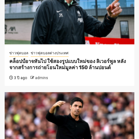
ข่าวฟุตบอล
ข่าวฟุตบอลต่างประเทศ
คล็อปป์อาจหันไป ใช้สองรูปแบบใหม่ของ ลิเวอร์พูล หลัง
จากสร้างการถ่ายโอนใหม่มูลค่า 150 ล้านปอนด์
3 ปี ago
admins