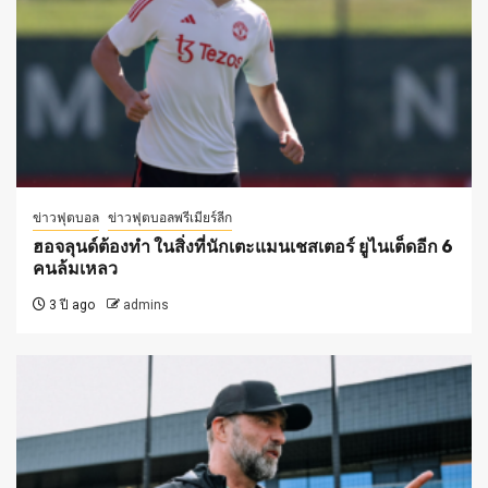
ข่าวฟุตบอล
ข่าวฟุตบอลพรีเมียร์ลีก
ฮอจลุนด์ต้องทำ ในสิ่งที่นักเตะแมนเชสเตอร์ ยูไนเต็ดอีก 6
คนล้มเหลว
3 ปี ago
admins