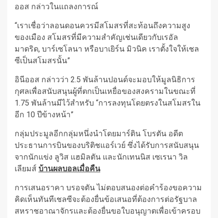
ออส กล่าวในแถลงการณ์
“เราเชื่อว่าลอนดอนควรมีสโมสรที่สะท้อนถึงความสูง
ของเมือง สโมสรที่มีความสำคัญเช่นเดียวกับเรอัล
มาดริด, บาร์เซโลนา หรือบาเยิร์น มิวนิค เราตั้งใจให้เชล
ซีเป็นสโมสรนั้น”
อินีออส กล่าวว่า 2.5 พันล้านปอนด์จะมอบให้มูลนิธิการ
กุศลเพื่อสนับสนุนผู้ที่ตกเป็นเหยื่อของสงครามในขณะที่
1.75 พันล้านมีไว้สำหรับ “การลงทุนโดยตรงในสโมสรใน
อีก 10 ปีข้างหน้า”
กลุ่มประมูลอีกกลุ่มหนึ่งนำโดยมาร์ติน โบรตัน อดีต
ประธานการบินของบริติชแอร์เวย์ ซึ่งได้รับการสนับสนุน
จากนักแข่ง ลูวิส แฮมิลตัน และนักเทนนิส เซเรนา วิล
เลียมส์
บ้านผลบอลเมื่อคืน
การเสนอราคา บรอจตัน ไม่ตอบสนองต่อคำร้องขอความ
คิดเห็นทันทีเชลซีจะต้องยื่นข้อเสนอที่ต้องการต่อรัฐบาล
สหราชอาณาจักรและต้องยื่นขอใบอนุญาตเพื่อเข้าครอบ