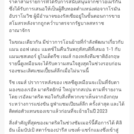
ราคาสามรายการที่ได้รับการสนับสนุนจากชาวอเมริกัน
ซึ่งได้รับการเสนอให้เป็นผู้สืบทอดตำแหน่งต่อจากโรมัน
อับราโมวิช ผู้มีอำนาจของรัสเซียอยู่ในขั้นตอนการขาย
สโมสรหลังจากถูกคว่ำบาตรจากรัฐบาลสหราช
อาณาจักร
ในขณะเดียวกัน มีข่าวการโอนย้ายที่กำลังพัฒนาเกี่ยวกับ
แมน ออฟ เดอะ แมตช์ในคืนวันพฤหัสบดีที่เสมอ 1-1 กับ
แมนเชสเตอร์ ยูไนเต็ดรีซ เจมส์ กองหลังทีมชาติอังกฤษ
รายนี้ดูเหมือนจะได้รับความสนใจสูงสุดในช่วงรอบก่อน
รองชนะเลิศแชมเปี้ยนส์ลีกเมื่อไม่นานนี้
รีซ เจมส์ ปราการหลังของ เชลซีดูเหมือนจะเป็นที่จับตา
มองของเรอัล มาดริดยักษ์ ใหญ่จากสเปน ตามที่รายงาน
โดย เรอัลมาดริด พอใจกับสิ่งที่พวกเขาเห็นจากอังกฤษ
ระหว่างการแข่งขัน ยูฟ่าแชมเปียนส์ลีก ครั้งล่าสุด และได้
ติดต่อตัวแทนของเขาแล้วก่อนที่จะย้ายในปี 2023
สิ่งสำคัญที่สุดของมาดริดในช่วงซัมเมอร์นี้คือการได้ คิลิ
ยัน เอ็มบัปเป้ สตาร์ของปารีส แซงต์-แชร์กแมงซึ่งเข้าสู่