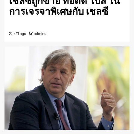
เชลซีถูกขาย ทอดด์ โบลี ใน
การเจรจาพิเศษกับ เชลซี
4 ปี ago
admins