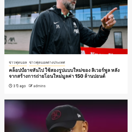
ข่าวฟุตบอล
ข่าวฟุตบอลต่างประเทศ
คล็อปป์อาจหันไป ใช้สองรูปแบบใหม่ของ ลิเวอร์พูล หลัง
จากสร้างการถ่ายโอนใหม่มูลค่า 150 ล้านปอนด์
3 ปี ago
admins