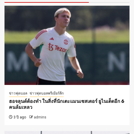
ข่าวฟุตบอล
ข่าวฟุตบอลพรีเมียร์ลีก
ฮอจลุนด์ต้องทำ ในสิ่งที่นักเตะแมนเชสเตอร์ ยูไนเต็ดอีก 6
คนล้มเหลว
3 ปี ago
admins