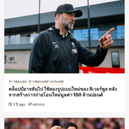
ข่าวฟุตบอล
ข่าวฟุตบอลต่างประเทศ
คล็อปป์อาจหันไป ใช้สองรูปแบบใหม่ของ ลิเวอร์พูล หลัง
จากสร้างการถ่ายโอนใหม่มูลค่า 150 ล้านปอนด์
3 ปี ago
admins