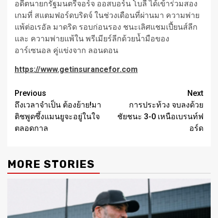
อดีตนายกรัฐมนตรีจอร์จ ออสบอร์น โบลี ได้เข้าร่วมสอง
เกมที่ สแตมฟอร์ดบริดจ์ ในช่วงเดือนที่ผ่านมา ความพ่าย
แพ้ต่อเรอัล มาดริด รอบก่อนรอง ชนะเลิศแชมเปี้ยนส์ลีก
และ ความพ่ายแพ้ใน พรีเมียร์ลีกด้วยน้ำมือของ
อาร์เซนอล คู่แข่งจาก ลอนดอน
https://www.getinsurancefor.com
Post
Previous
Next
ถึงเวลาจำเป็น ต้องย้าย!มา
การประท้วง จบลงด้วย
navigation
ติชพูดซึ้งแมนยูจะอยู่ในใจ
ชัยชนะ 3-0 เหนือเบรนท์ฟ
ตลอดกาล
อร์ด
MORE STORIES