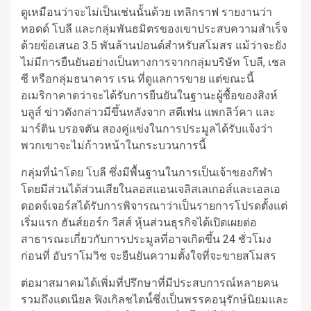
ดูเหมือนว่าจะไม่เป็นเช่นนั้นด้วย เทลิกราฟ รายงานว่า
ทอดด์ โบลี และกลุ่มพันธมิตรของเขาประสบความสำเร็จ
ด้วยข้อเสนอ 3.5 พันล้านปอนด์สำหรับสโมสร แม้ว่าจะยัง
ไม่มีการยืนยันอย่างเป็นทางการจากกลุ่มบริษัท โบลี, เชล
ซี หรือกลุ่มธนาคาร เรน ที่ดูแลการขาย แต่ขณะนี้
อเมริกาคาดว่าจะได้รับการยืนยันในฐานะผู้ซื้อของสิงห์
บลูส์ ข่าวดังกล่าวมีขึ้นหลังจาก สตีเฟน แพกลิว์คา และ
มาร์ติน บรอจตัน สองคู่แข่งในการประมูลได้รับแจ้งว่า
พวกเขาจะไม่ก้าวหน้าในกระบวนการนี้
กลุ่มที่นำโดย โบลี ซึ่งมีพื้นฐานในการเป็นเจ้าของกีฬา
โดยมีส่วนได้ส่วนเสียในลอสแอนเจลิสเลเกอส์และเอลเอ
ดอดจ์เจอร์สได้รับการพิจารณาว่าเป็นรายการโปรดตั้งแต่
เริ่มแรก ฮันส์ยอร์ก วีสส์ หุ้นส่วนธุรกิจได้เปิดเผยต่อ
สาธารณะเกี่ยวกับการประมูลที่อาจเกิดขึ้น 24 ชั่วโมง
ก่อนที่ อับราโมวิช จะยืนยันความตั้งใจที่จะขายสโมสร
ต่อมาสมาคมได้เพิ่มที่ปรึกษาที่มีประสบการณ์หลายคน
รวมถึงแดเนียล ฟิงเกิลชไตน์์ซึ่งเป็นพรรคอนุรักษ์นิยมและ