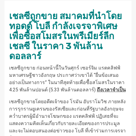
เชลซีถูกขาย สมาคมที่นำโดย
ทอดด์ โบลี กำลังเจรจาพิเศษ
เพื่อซื้อสโมสรในพรีเมียร์ลีก
เชลซี ในราคา 3 พันล้าน
ดอลลาร์
เชลซีถูกขาย ก่อนหน้านี้ในวันศุกร์ เซอร์จิม แรตคลิฟฟ์
มหาเศรษฐีชาวอังกฤษ ประกาศว่าเขาได้ “ยื่นข้อเสนอ
อย่างเป็นทางการ” ในนาทีสุดท้ายเพื่อซื้อสโมสรในราคา
4.25 พันล้านปอนด์ (5.33 พันล้านดอลลาร์)
ถึงเวลาจำเป็น
เชลซีถูกขายโดยอดีตเจ้าของ โรมัน อับราโมวิช ภายหลัง
การรุกรานยูเครนของรัสเซียและก่อนที่รัฐบาลอังกฤษจะ
คว่ำบาตรผู้มีอำนาจโฆษกของ แรตคลิฟฟ์ ปฏิเสธที่จะ
แสดงความคิดเห็นเกี่ยวกับรายละเอียดของการประมูล
และจะไม่ตอบสนองต่อข่าวของ โบลี ที่เข้าร่วมการเจรจา