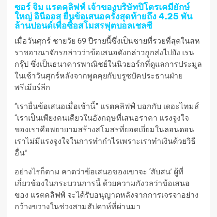
ซอร์ จิม แรตคลิฟฟ์ เจ้าของบริษัทปิโตรเคมียักษ์
ใหญ่ อินีออส ยื่นข้อเสนอครั้งสุดท้ายถึง 4.25 พัน
ล้านปอนด์เพื่อซื้อสโมสรฟุตบอลเชลซี
เมื่อวันศุกร์ ชายวัย 69 ปีรายนี้ซึ่งเป็นชายที่รวยที่สุดในสห
ราชอาณาจักรกล่าวว่าข้อเสนอดังกล่าวถูกส่งไปยัง เรน
กรุ๊ป ซึ่งเป็นธนาคารพาณิชย์ในนิวยอร์กที่ดูแลการประมูล
ในเช้าวันศุกร์หลังจากพูดคุยกับบรูซบัคประธานฝ่าย
พรีเมียร์ลีก
“เรายื่นข้อเสนอเมื่อเช้านี้” แรตคลิฟฟ์ บอกกับ เดอะไทมส์
“เราเป็นเพียงคนเดียวในอังกฤษที่เสนอราคา แรงจูงใจ
ของเราคือพยายามสร้างสโมสรที่ยอดเยี่ยมในลอนดอน
เราไม่มีแรงจูงใจในการทำกำไรเพราะเราทำเงินด้วยวิธี
อื่น”
อย่างไรก็ตาม คาดว่าข้อเสนอของเขาจะ ‘สับสน’ ผู้ที่
เกี่ยวข้องในกระบวนการนี้ ด้วยความกังวลว่าข้อเสนอ
ของ แรตคลิฟฟ์ จะได้รับอนุญาตหลังจากการเจรจาอย่าง
กว้างขวางในช่วงสามสัปดาห์ที่ผ่านมา