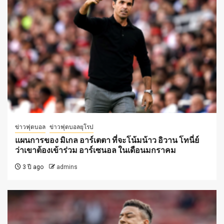
ข่าวฟุตบอล
ข่าวฟุตบอลยุโรป
แผนการของ มิเกล อาร์เตตา ที่จะโน้มน้าว อิวาน โทนี่ย์
ว่าเขาต้องเข้าร่วม อาร์เซนอล ในเดือนมกราคม
3 ปี ago
admins