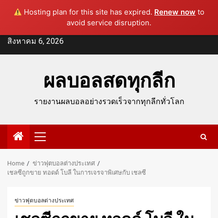
Hosting plan for this site has expired.
Renew now
to
avoid service disruption.
Skip
สิงหาคม 6, 2026
to
content
ผลบอลสดทุกลีก
รายงานผลบอลอย่างรวดเร็วจากทุกลีกทั่วโลก
Primary
Menu
Home
ข่าวฟุตบอลต่างประเทศ
เชลซีถูกขาย ทอดด์ โบลี ในการเจรจาพิเศษกับ เชลซี
ข่าวฟุตบอลต่างประเทศ