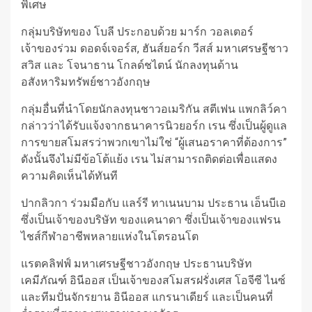
พิเศษ
กลุ่มบริษัทของ โบลี ประกอบด้วย มาร์ก วอลเตอร์
เจ้าของร่วม ดอดจ์เจอร์ส, ฮันส์ยอร์ก วีสส์ มหาเศรษฐีชาว
สวิส และ โจนาธาน โกลด์ชไตน์ นักลงทุนด้าน
อสังหาริมทรัพย์ชาวอังกฤษ
กลุ่มอื่นที่นำโดยนักลงทุนชาวอเมริกัน สตีเฟน แพกลิว์คา
กล่าวว่าได้รับแจ้งจากธนาคารนิวยอร์ก เรน ซึ่งเป็นผู้ดูแล
การขายสโมสรว่าพวกเขาไม่ใช่ “ผู้เสนอราคาที่ต้องการ”
ดังนั้นจึงไม่มีข้อโต้แย้ง เรน ไม่สามารถติดต่อเพื่อแสดง
ความคิดเห็นได้ทันที
ปากลิวกา ร่วมมือกับ แลร์รี ทาเนนบาม ประธาน เอ็นบีเอ
ซึ่งเป็นเจ้าของบริษัท ของแคนาดา ซึ่งเป็นเจ้าของแฟรน
ไชส์กีฬาอาชีพหลายแห่งในโตรอนโต
แรตคลิฟฟ์ มหาเศรษฐีชาวอังกฤษ ประธานบริษัท
เคมีภัณฑ์ อินีออส เป็นเจ้าของสโมสรฝรั่งเศส โอจีซี ไนซ์
และทีมปั่นจักรยาน อินีออส แกรนาเดียร์ และเป็นคนที่