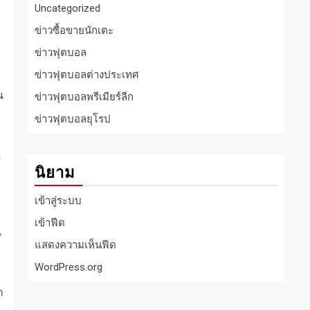
Uncategorized
ข่าวซื้อขายนักเตะ
ข่าวฟุตบอล
ข่าวฟุตบอลต่างประเทศ
น
ข่าวฟุตบอลพรีเมียร์ลีก
ข่าวฟุตบอลยุโรป
ด
นิยาม
เข้าสู่ระบบ
เข้าฟีด
น
แสดงความเห็นฟีด
WordPress.org
า