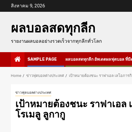
Skip
สิงหาคม 9, 2026
to
content
ผลบอลสดทุกลีก
รายงานผลบอลอย่างรวดเร็วจากทุกลีกทั่วโลก
SAMPLE PAGE
ผลบอลสดทุกลีก อัพเดตผลฟุตบอล ที่มีค
Home
ข่าวฟุตบอลต่างประเทศ
เป้าหมายต้องชนะ ราฟาเอล เลโอภารกิจ
ข่าวฟุตบอลต่างประเทศ
เป้าหมายต้องชนะ ราฟาเอล 
โรเมลู ลูกากู