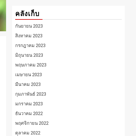
คลังเก็บ
กันยายน 2023
สิงหาคม 2023
กรกฎาคม 2023
มิถุนายน 2023
พฤษภาคม 2023
เมษายน 2023
มีนาคม 2023
กุมภาพันธ์ 2023
มกราคม 2023
ธันวาคม 2022
พฤศจิกายน 2022
ตุลาคม 2022