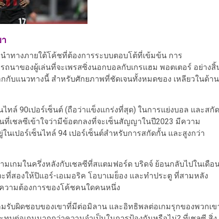
ขา
นการนำทางภายใต้โค้ชที่ต้องการระบบตอบโต้ที่เข้มข้น การ
รถนาของผู้เล่นที่จะเพรสซิ่งนอกบอลกับเกรแฮม พอตเตอร์ อย่างสิ้
แลกกับแนวทางนี้
สำหรับศักยภาพที่ชัดเจนทั้งหมดของ เหลียวในด้าน
็นไทล์ 90เปอร์เซ็นต์ (ถือว่าแข็งแกร่งที่สุด) ในการแย่งบอล และสกั
้เล่นที่เชลซีเข้าใจว่ามีข้อตกลงที่จะเซ็นสัญญาในปี2023 มีความ
่ในเปอร์เซ็นไทล์ 94 เปอร์เซ็นต์สำหรับการสกัดกั้น และสูงกว่า
ามเกมในครึ่งหลังกับเชลซีที่สแตมฟอร์ด บริดจ์ ย้อนกลับไปในเดือ
ะที่สองให้ปิแอร์-เอเมอริค โอบาเมย็อง และทำประตู ที่สามหลัง
องกับความต้องการของโค้ชคนใดคนหนึ่ง
มรับผิดชอบของเขาที่มีต่อมิลาน และอิทธิพลต่อเกมรุกของพวกเข
ะทบต่อเกมมากกว่าความจำเป็นในการป้องกันหรือไม่? ที่เชลซี สิ่ง