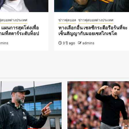
ฟุตบอลต่างประเทศ
ข่าวฟุตบอล
ข่าวฟุตบอลต่างประเทศ
แผนการสุดโต่งเพื่อ
ทางเลือกอื่น เชลซีกระตือรือร้นที่จะ
มที่สตาร์ระดับท็อป
เซ็นสัญญากับมอยเซสไกเซโด
dmins
3 ปี ago
admins