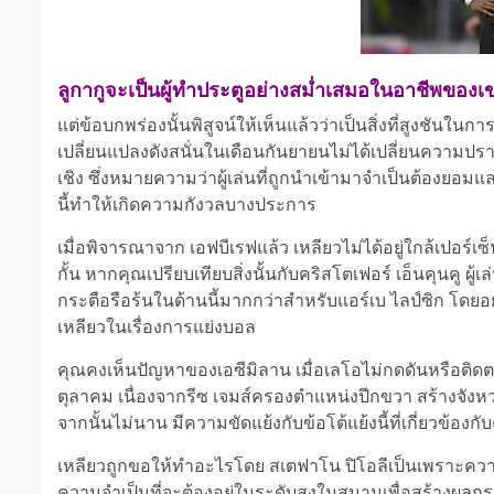
ลูกากูจะเป็นผู้ทำประตูอย่างสม่ำเสมอในอาชีพของเ
แต่ข้อบกพร่องนั้นพิสูจน์ให้เห็นแล้วว่าเป็นสิ่งที่สูงชันใ
เปลี่ยนแปลงดังสนั่นในเดือนกันยายนไม่ได้เปลี่ยนความปรา
เชิง ซึ่งหมายความว่าผู้เล่นที่ถูกนำเข้ามาจำเป็นต้องยอม
นี้ทำให้เกิดความกังวลบางประการ
เมื่อพิจารณาจาก เอฟบีเรฟแล้ว เหลียวไม่ได้อยู่ใกล้เปอร์เซ
กั้น หากคุณเปรียบเทียบสิ่งนั้นกับคริสโตเฟอร์ เอ็นคุนคู ผู
กระตือรือร้นในด้านนี้มากกว่าสำหรับแอร์เบ ไลป์ซิก โดยอยู
เหลียวในเรื่องการแย่งบอล
คุณคงเห็นปัญหาของเอซีมิลาน เมื่อเลโอไม่กดดันหรือติดต
ตุลาคม เนื่องจากรีซ เจมส์ครองตำแหน่งปีกขวา สร้างจังหว
จากนั้นไม่นาน
มีความขัดแย้งกับข้อโต้แย้งนี้ที่เกี่ยวข้
เหลียวถูกขอให้ทำอะไรโดย สเตฟาโน ปิโอลีเป็นเพราะควา
ความจำเป็นที่จะต้องอยู่ในระดับสูงในสนามเพื่อสร้างผลกร