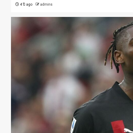
4 ปี ago
admins