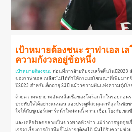
เป้าหมายต้องชนะ ราฟาเอล เลโ
ความกังวลอยู่ข้อหนึ่ง
เป้าหมายต้องชนะ
ก่อนที่การย้ายทีมจะเสร็จสิ้นในปี202
ของราฟาเอล เหลียวไม่ได้ทำให้กระแสโฆษณาที่เพิ่มมากขึ้
ปี2023 สำหรับเด็กอายุ 23ปี
แม้ว่าความฝันแห่งความรุ่งโ
ด้วยความพยายามอันเหลือเชื่อของโมร็อกโกในรอบก่อนรองช
ประทับใจได้อย่างแน่นอน
สองประตูที่สะดุดตาที่สุดในชัยชน
ใจให้กับซูเปอร์สตาร์หน้าใหม่คนนี้ ความเชื่อมโยงกับเชลซีเก
และเคลียร์เลคกลายเป็นข่าวพาดหัวข่าว แม้ว่าการพูดคุยเร
เจรจาเรื่องการย้ายทีมก็ไม่อาจยุติลงได้
นั่นได้รับความช่ว