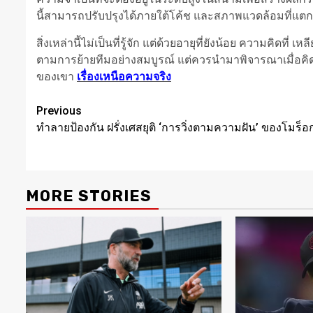
นี้สามารถปรับปรุงได้ภายใต้โค้ช และสภาพแวดล้อมที่แตก
สิ่งเหล่านี้ไม่เป็นที่รู้จัก แต่ด้วยอายุที่ยังน้อย ความคิดท
ตามการย้ายทีมอย่างสมบูรณ์ แต่ควรนำมาพิจารณาเมื่อคิด
ของเขา
เรื่องเหนือความจริง
Post
Previous
ทำลายป้องกัน ฝรั่งเศสยุติ ‘การวิ่งตามความฝัน’ ของโมร็
navigation
MORE STORIES