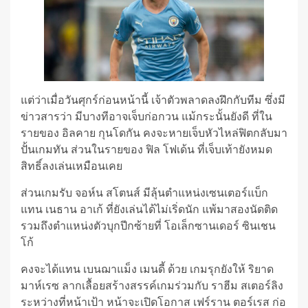
แต่ว่าเมื่อวันศุกร์ก่อนหน้านี้ เจ้าตัวพลาดลงฝึกกับทีม ซึ่งมี
ข่าวสารว่า มีบางทีอาจเจ็บก่อกวน แม้กระนั้นยังดี ที่ใน
รายของ อิลคาย กุนโดกัน คงจะหายเจ็บหัวไหล่ฟิตกลับมา
ปั้นเกมทัน ส่วนในรายของ ฟิล โฟเด้น ที่เจ็บเท้ายังหมด
สิทธิ์ลงเล่นเหมือนเคย
ส่วนเกมรับ จอห์น สโตนส์ มีลุ้นตำแหน่งเซนเตอร์แบ็ก
แทน เนธาน อาเก้ ที่ยังเล่นได้ไม่เริ่ดนัก แพ้มาสองนัดติด
รวมถึงตำแหน่งตัวบุกปีกซ้ายที่ โอเล็กซานเดอร์ ซินเชน
โก้
คงจะได้แทน เบนฌาแม็ง เมนดี้ ด้วย เกมรุกยังให้ ริยาด
มาห์เรซ ลากเลื้อยสร้างสรรค์เกมร่วมกับ ราฮีม สเตอร์ลิง
ระหว่างที่หน้าเป้า หน้าจะเปิดโอกาส เฟร์ราน ตอร์เรส ก่อ