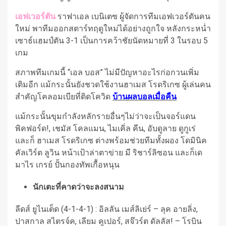
เอฟเวอร์ตัน
ราฟาเอล เบนิเตซ ผู้จัดการทีมเอฟเวอร์ตันคน
ใหม่ พาทีมออกสตาร์ทฤดูใหม่ได้อย่างถูกใจ หลังกระหน่ำ
เซาธ์แฮมป์ตัน 3-1 เป็นการคว้าชัยนัดหมายที่ 3 ในรอบ 5
เกม
สภาพทีมเกมนี้ “เอล บอส” ไม่มีปัญหาอะไรก่อกวนเพิ่ม
เติมอีก แม้กระนั้นยังชวดใช้งานฮาเมส โรดริเกซ ผู้เล่นคน
สำคัญโคลอมเบียที่ติดโควิด
บ้านผลบอลเมื่อคืน
แม้กระนั้นขุมกำลังหลักรายอื่นๆไม่ว่าจะเป็นจอร์แดน
พิคฟอร์ด!, เชมัส โคลแมน, ไมเคิ่ล คีน, อับดูลาย ดูกูเร่
และก็ ฮาเมส โรดริเกซ ต่างพร้อมช่วยทีมทั้งผอง โดมินิค
คัลเวิร์ต ลูวิน หน้าเป้าล่าตาข่าย มี ริชาร์ลิซอน และก็เด
มาไร เกรย์ ปั้นกองทัพเกื้อหนุน
นักเตะที่คาดว่าจะลงสนาม
ลีดส์ ยูไนเต็ด (4-1-4-1) : อิลลัน เมส์ลิเย่ร์ – ลุค อายลิ่ง,
ปาสกาล สไตรจ์ค, เลียม คูเปอร์, สจ๊วร์ต ดัลลัส! – โรบิน