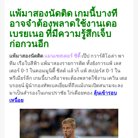
แพ้มาสองนัดติด เกมนี้บางที
อาจจำต้องพลาดใช้งานเดอ
เบรยเนอ ที่มีความรู้สึกเจ็บ
ก่อกวนอีก
แพ้มาสองนัดติด
แมนเชสเตอร์ ซิตี้
เป๊ป กวาร์ดิโอล่า พา
ทีม เรือใบสีฟ้า แพ้มาสองรายการติด ทั้งยังการแพ้ เลส
เตอร์ 0-1 ในคอมมูนิตี้ ชิลด์ แล้วก็ แพ้ สเปอร์ส 0-1 ใน
พรีเมียร์ลีก เกมนี้บางทีอาจจะต้องพลาดใช้งาน เควิน เดอ
บรอยน์ ผู้นำกองทัพเบลเยี่ยมที่ถึงแม้เกมเปิดสนามจะลง
มาเป็นสำรองในเกมปราชัย ไก่เดือยทอง
ลุ้นเข้ารอบ
เหนื่อย