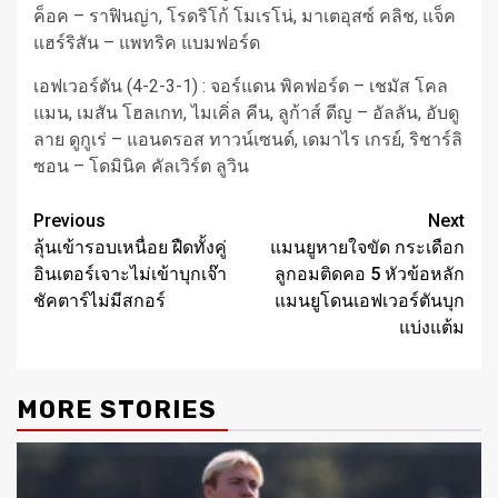
ค็อค – ราฟินญ่า, โรดริโก้ โมเรโน่, มาเตอุสซ์ คลิช, แจ็ค
แฮร์ริสัน – แพทริค แบมฟอร์ด
เอฟเวอร์ตัน (4-2-3-1) : จอร์แดน พิคฟอร์ด – เชมัส โคล
แมน, เมสัน โฮลเกท, ไมเคิ่ล คีน, ลูก้าส์ ดีญ – อัลลัน, อับดู
ลาย ดูกูเร่ – แอนดรอส ทาวน์เซนด์, เดมาไร เกรย์, ริชาร์ลิ
ซอน – โดมินิค คัลเวิร์ต ลูวิน
Post
Previous
Next
ลุ้นเข้ารอบเหนื่อย ฝืดทั้งคู่
แมนยูหายใจขัด กระเดือก
navigation
อินเตอร์เจาะไม่เข้าบุกเจ๊า
ลูกอมติดคอ 5 หัวข้อหลัก
ชัคตาร์ไม่มีสกอร์
แมนยูโดนเอฟเวอร์ตันบุก
แบ่งแต้ม
MORE STORIES