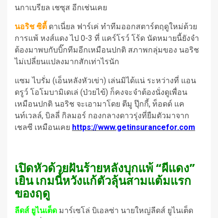
นกาเบรียล เชซุส อีกเช่นเคย
นอริช ซิตี้
ดาเนี่ยล ฟาร์เค่ ทำทีมออกสตาร์ตฤดูใหม่ด้วย
การแพ้ หงส์แดง ไป 0-3 ที่ แคร์โรว์ โร้ด นัดหมายนี้ยังจำ
ต้องมาพบกับบิ๊กทีมอีกเหมือนปกติ สภาพกลุ่มของ นอริช
ไม่เปลี่ยนแปลงมากสักเท่าไรนัก
แซม ไบรั่ม (เอ็นหลังหัวเข่า) เล่นมิได้แน่ ระหว่างที่ แอน
ดรูว์ โอโมบามิเดเล่ (ป่วยไข้) ก็คงจะจำต้องนั่งดูเพื่อน
เหมือนปกติ นอริช จะเอามาโดย ตีมู ปุ๊กกี้, ท็อดด์ แค
นท์เวลล์, บิลลี่ กิลมอร์ กองกลางดาวรุ่งที่ยืมตัวมาจาก
เชลซี เหมือนเคย
https://www.getinsurancefor.com
เปิดหัวด้วยฝันร้ายหลังบุกแพ้ “ผีแดง”
เยิน เกมนี้หวังแก้ตัวลุ้นสามแต้มแรก
ของฤดู
ลีดส์ ยูไนเต็ด
มาร์เซโล่ บิเอลซ่า นายใหญ่ลีดส์ ยูไนเต็ด