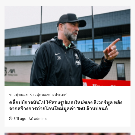
ข่าวฟุตบอล
ข่าวฟุตบอลต่างประเทศ
คล็อปป์อาจหันไป ใช้สองรูปแบบใหม่ของ ลิเวอร์พูล หลัง
จากสร้างการถ่ายโอนใหม่มูลค่า 150 ล้านปอนด์
3 ปี ago
admins