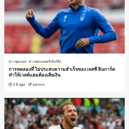
ข่าวฟุตบอล
ข่าวฟุตบอลพรีเมียร์ลีก
การทดลองที่ ไม่ประสบความสำเร็จของ เจสซี ลินการ์ด
ทำให้เวสต์แฮมต้องเสียเงิน
3 ปี ago
admins