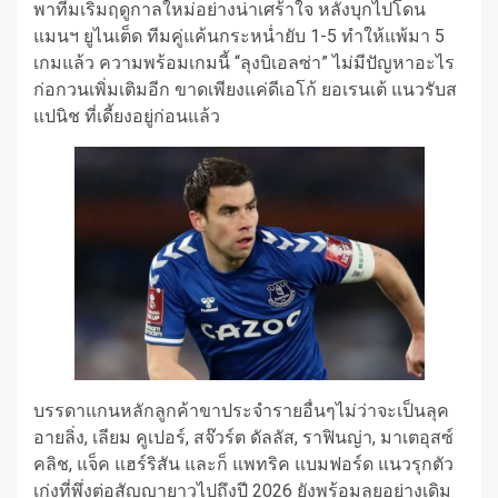
พาทีมเริ่มฤดูกาลใหม่อย่างน่าเศร้าใจ หลังบุกไปโดน
แมนฯ ยูไนเต็ด ทีมคู่แค้นกระหน่ำยับ 1-5 ทำให้แพ้มา 5
เกมแล้ว ความพร้อมเกมนี้ “ลุงบิเอลซ่า” ไม่มีปัญหาอะไร
ก่อกวนเพิ่มเติมอีก ขาดเพียงแค่ดีเอโก้ ยอเรนเต้ แนวรับส
แปนิช ที่เดี้ยงอยู่ก่อนแล้ว
บรรดาแกนหลักลูกค้าขาประจำรายอื่นๆไม่ว่าจะเป็นลุค
อายลิ่ง, เลียม คูเปอร์, สจ๊วร์ต ดัลลัส, ราฟินญ่า, มาเตอุสซ์
คลิช, แจ็ค แฮร์ริสัน และก็ แพทริค แบมฟอร์ด แนวรุกตัว
เก่งที่พึ่งต่อสัญญายาวไปถึงปี 2026 ยังพร้อมลุยอย่างเดิม