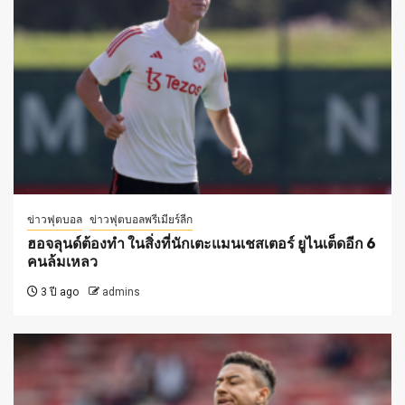
ข่าวฟุตบอล
ข่าวฟุตบอลพรีเมียร์ลีก
ฮอจลุนด์ต้องทำ ในสิ่งที่นักเตะแมนเชสเตอร์ ยูไนเต็ดอีก 6
คนล้มเหลว
3 ปี ago
admins