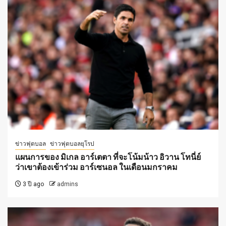
ข่าวฟุตบอล
ข่าวฟุตบอลยุโรป
แผนการของ มิเกล อาร์เตตา ที่จะโน้มน้าว อิวาน โทนี่ย์
ว่าเขาต้องเข้าร่วม อาร์เซนอล ในเดือนมกราคม
3 ปี ago
admins