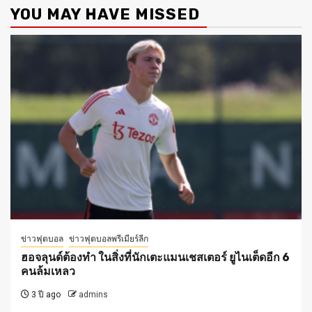
YOU MAY HAVE MISSED
ข่าวฟุตบอล
ข่าวฟุตบอลพรีเมียร์ลีก
ฮอจลุนด์ต้องทำ ในสิ่งที่นักเตะแมนเชสเตอร์ ยูไนเต็ดอีก 6
คนล้มเหลว
3 ปี ago
admins