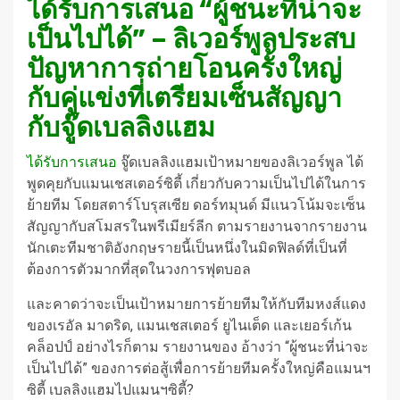
ได้รับการเสนอ “ผู้ชนะที่น่าจะ
เป็นไปได้” – ลิเวอร์พูลประสบ
ปัญหาการถ่ายโอนครั้งใหญ่
กับคู่แข่งที่เตรียมเซ็นสัญญา
กับจู๊ดเบลลิงแฮม
ได้รับการเสนอ
จู๊ดเบลลิงแฮมเป้าหมายของลิเวอร์พูล ได้
พูดคุยกับแมนเชสเตอร์ซิตี้ เกี่ยวกับความเป็นไปได้ในการ
ย้ายทีม โดยสตาร์โบรุสเซีย ดอร์ทมุนด์ มีแนวโน้มจะเซ็น
สัญญากับสโมสรในพรีเมียร์ลีก ตามรายงานจากรายงาน
นักเตะทีมชาติอังกฤษรายนี้เป็นหนึ่งในมิดฟิลด์ที่เป็นที่
ต้องการตัวมากที่สุดในวงการฟุตบอล
และคาดว่าจะเป็นเป้าหมายการย้ายทีมให้กับทีมหงส์แดง
ของเรอัล มาดริด, แมนเชสเตอร์ ยูไนเต็ด และเยอร์เก้น
คล็อปป์ อย่างไรก็ตาม รายงานของ อ้างว่า “ผู้ชนะที่น่าจะ
เป็นไปได้” ของการต่อสู้เพื่อการย้ายทีมครั้งใหญ่คือแมนฯ
ซิตี้ เบลลิงแฮมไปแมนฯซิตี้?