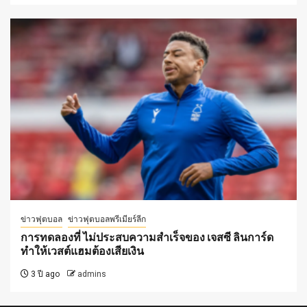
ข่าวฟุตบอล
ข่าวฟุตบอลพรีเมียร์ลีก
การทดลองที่ ไม่ประสบความสำเร็จของ เจสซี ลินการ์ด
ทำให้เวสต์แฮมต้องเสียเงิน
3 ปี ago
admins