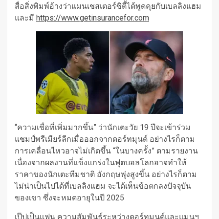
สื่อสิ่งพิมพ์อ้างว่าแมนเชสเตอร์ซิตี้ได้พูดคุยกับเบลลิงแฮม
และมี
https://www.getinsurancefor.com
“ความเชื่อที่เพิ่มมากขึ้น” ว่านักเตะวัย 19 ปีจะเข้าร่วม
แชมป์พรีเมียร์ลีกเมื่อออกจากดอร์ทมุนด์ อย่างไรก็ตาม
การเคลื่อนไหวอาจไม่เกิดขึ้น “ในบางครั้ง” ตามรายงาน
เนื่องจากผลงานที่แข็งแกร่งในฟุตบอลโลกอาจทำให้
ราคาของนักเตะทีมชาติ อังกฤษพุ่งสูงขึ้น อย่างไรก็ตาม
ไม่น่าเป็นไปได้ที่เบลลิงแฮม จะได้เห็นข้อตกลงปัจจุบัน
ของเขา ซึ่งจะหมดอายุในปี 2025
เป๊ปเป็นแฟน ความสัมพันธ์ระหว่างดอร์ทมุนด์และแมนฯ