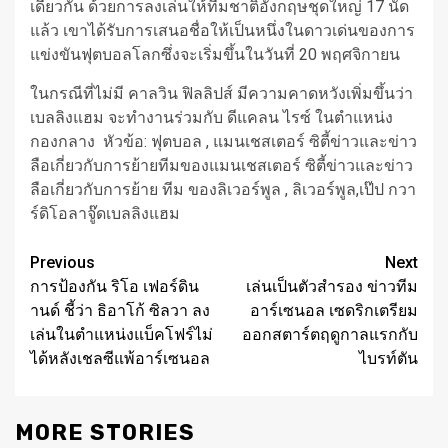
เดียวกัน ด้วยการลงเล่นให้ทีมชาติอังกฤษชุดใหญ่ 17 นัด
แล้ว เขาได้รับการเสนอชื่อให้เป็นหนึ่งในดาวเด่นของการ
แข่งขันฟุตบอลโลกซึ่งจะเริ่มขึ้นในวันที่ 20 พฤศจิกายน
ในกรณีที่ไม่มี คาลวิน ฟิลลิปส์ มีความคาดหวังเพิ่มขึ้นว่า
เบลลิงแฮม จะทำงานร่วมกับ ดีแคลน ไรซ์ ในตำแหน่ง
กองกลาง หัวข้อ: ฟุตบอล , แมนเชสเตอร์ ซิตี้ข่าวและข่าว
ลือเกี่ยวกับการย้ายทีมของแมนเชสเตอร์ ซิตี้ข่าวและข่าว
ลือเกี่ยวกับการย้าย ทีม ของลิเวอร์พูล , ลิเวอร์พูล,เป๊ป กวา
ร์ดิโอลาจู๊ดเบลลิงแฮม
Post
Previous
Next
การป้องกัน ริโอ เฟอร์ดิน
เล่นเป็นตัวสํารอง ข่าวทีม
navigation
านด์ ชี้ว่า ธิอาโก้ ซิลวา ลง
อาร์เซนอล เซดริกเตรียม
เล่นในตําแหน่งแบ็คโฟร์ไม่
ออกสตาร์ตฤดูกาลแรกกับ
ได้หลังเชลซีแพ้อาร์เซนอล
ไบรท์ตัน
MORE STORIES