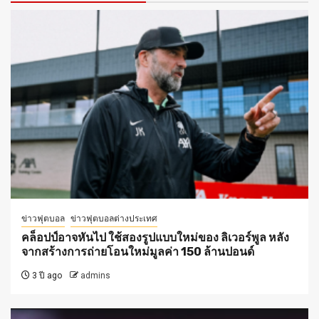
ข่าวฟุตบอล
ข่าวฟุตบอลต่างประเทศ
คล็อปป์อาจหันไป ใช้สองรูปแบบใหม่ของ ลิเวอร์พูล หลัง
จากสร้างการถ่ายโอนใหม่มูลค่า 150 ล้านปอนด์
3 ปี ago
admins