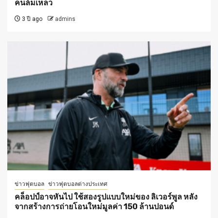
คนล้มเหลว
3 ปี ago
admins
ข่าวฟุตบอล
ข่าวฟุตบอลต่างประเทศ
คล็อปป์อาจหันไป ใช้สองรูปแบบใหม่ของ ลิเวอร์พูล หลัง
จากสร้างการถ่ายโอนใหม่มูลค่า 150 ล้านปอนด์