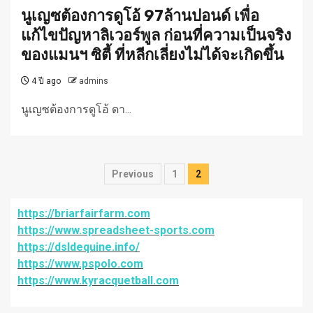
นูเญซต้องการดูโอ้ 97ล้านปอนด์ เพื่อ
แก้ไขปัญหาลิเวอร์พูล ก่อนที่ความเป็นจริง
ของแมนฯ ซิตี้ ที่หลีกเลี่ยงไม่ได้จะเกิดขึ้น
4 ปี ago
admins
นูเญซต้องการดูโอ้ ดา...
Posts
Previous
1
2
pagination
https://briarfairfarm.com
https://www.spreadsheet-sports.com
https://dsldequine.info/
https://www.pspolo.com
https://www.kyracquetball.com