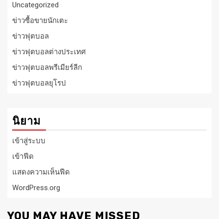
Uncategorized
ข่าวซื้อขายนักเตะ
ข่าวฟุตบอล
ข่าวฟุตบอลต่างประเทศ
ข่าวฟุตบอลพรีเมียร์ลีก
ข่าวฟุตบอลยุโรป
นิยาม
เข้าสู่ระบบ
เข้าฟีด
แสดงความเห็นฟีด
WordPress.org
YOU MAY HAVE MISSED