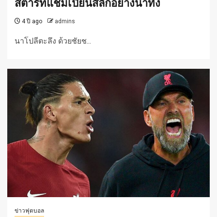
สตาร์ทแชมเปี้ยนส์ลีกอย่างน่าทึ่ง
4 ปี ago
admins
นาโปลีตะลึง ด้วยชัยช...
ข่าวฟุตบอล