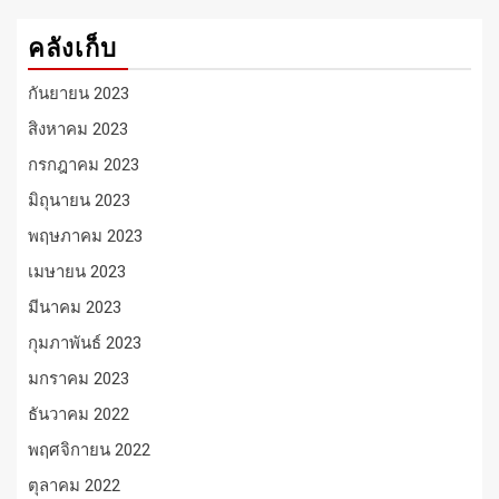
คลังเก็บ
กันยายน 2023
สิงหาคม 2023
กรกฎาคม 2023
มิถุนายน 2023
พฤษภาคม 2023
เมษายน 2023
มีนาคม 2023
กุมภาพันธ์ 2023
มกราคม 2023
ธันวาคม 2022
พฤศจิกายน 2022
ตุลาคม 2022