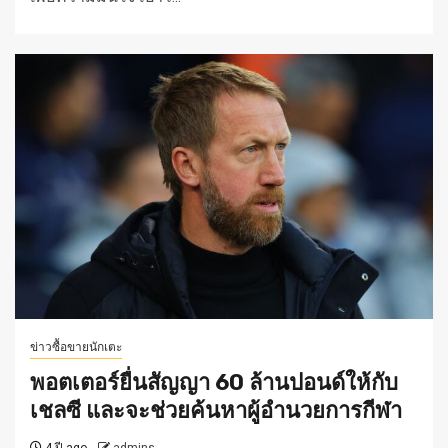
ข่าวซื้อขายนักเตะ
พอตเตอร์ยื่นสัญญา 60 ล้านปอนด์ให้กับ
เชลซี และจะช่วยค้นหาผู้อำนวยการกีฬา